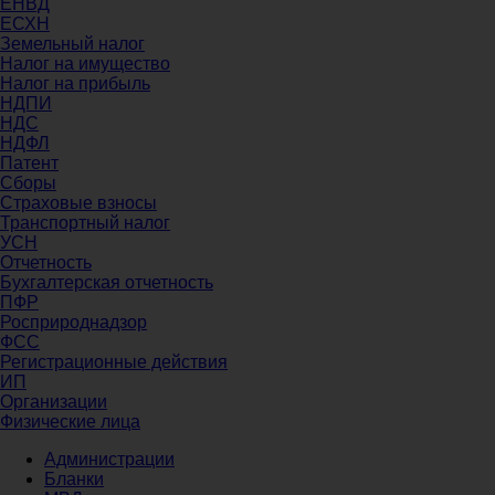
ЕНВД
ЕСХН
Земельный налог
Налог на имущество
Налог на прибыль
НДПИ
НДС
НДФЛ
Патент
Сборы
Страховые взносы
Транспортный налог
УСН
Отчетность
Бухгалтерская отчетность
ПФР
Росприроднадзор
ФСС
Регистрационные действия
ИП
Организации
Физические лица
Администрации
Бланки