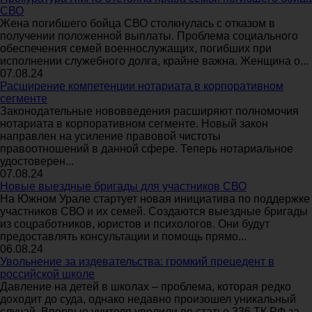
СВО
Жена погибшего бойца СВО столкнулась с отказом в
получении положенной выплаты. Проблема социального
обеспечения семей военнослужащих, погибших при
исполнении служебного долга, крайне важна. Женщина о...
07.08.24
Расширение компетенции нотариата в корпоративном
сегменте
Законодательные нововведения расширяют полномочия
нотариата в корпоративном сегменте. Новый закон
направлен на усиление правовой чистоты
правоотношений в данной сфере. Теперь нотариальное
удостоверен...
07.08.24
Новые выездные бригады для участников СВО
На Южном Урале стартует новая инициатива по поддержке
участников СВО и их семей. Создаются выездные бригады
из соцработников, юристов и психологов. Они будут
предоставлять консультации и помощь прямо...
06.08.24
Увольнение за издевательства: громкий прецедент в
российской школе
Давление на детей в школах – проблема, которая редко
доходит до суда, однако недавно произошел уникальный
случай. Впервые учителя уволили по статье 336 ТК РФ за