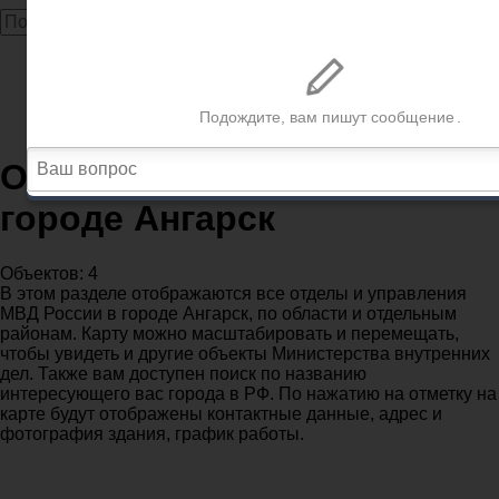
Главная
МВД
Иркутская область
Отделения полиции МВД в городе Ангарск
Отделения полиции МВД в
городе Ангарск
Объектов: 4
В этом разделе отображаются все отделы и управления
МВД России в городе Ангарск, по области и отдельным
районам. Карту можно масштабировать и перемещать,
чтобы увидеть и другие объекты Министерства внутренних
дел. Также вам доступен поиск по названию
интересующего вас города в РФ. По нажатию на отметку на
карте будут отображены контактные данные, адрес и
фотография здания, график работы.