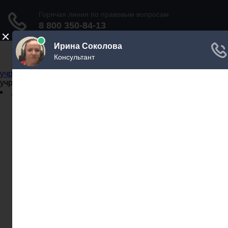
Не официальный справочник государственных
учреждений
Не официальный справочник государственных
учреждений
Задать вопрос юристу
Администрации
Бланки
МВД
Миграционные службы
МФЦ
Налоговые инспекции
Нотариусы
Почта
Прокуратура
Судебные приставы
Суды
Трудовые инспекции
Задать вопрос юристу