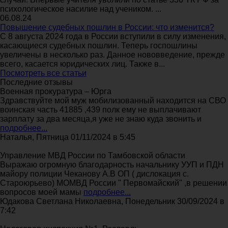
психологическое насилие над учеником. ...
06.08.24
Повышение судебных пошлин в России: что изменится?
С 8 августа 2024 года в России вступили в силу изменения,
касающиеся судебных пошлин. Теперь госпошлины
увеличены в несколько раз. Данное нововведение, прежде
всего, касается юридических лиц. Также в...
Посмотреть все статьи
Последние отзывы
Военная прокуратура – Юрга
Здравствуйте мой муж мобилизованный находится на СВО
воинская часть 41885 ,439 полк ему не выплачивают
зарплату за два месяца,я уже не знаю куда звонить и
подробнее...
Наталья, Пятница 01/11/2024 в 5:45
Управление МВД России по Тамбовской области
Выражаю огромную благодарность начальнику УУП и ПДН
майору полиции Чеканову А.В ОП ( дислокация с.
Староюрьево) МОМВД России " Первомайский" ,в решении
вопросов моей мамы
подробнее...
Юдакова Светлана Николаевна, Понедельник 30/09/2024 в
7:42