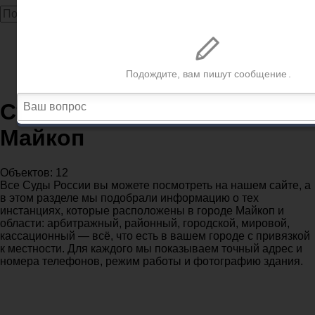
Главная
Суды
Республика Адыгея
Судебные участки в городе Майкоп
Судебные участки в городе
Майкоп
Объектов: 12
Все Суды России вы можете посмотреть на нашем сайте, а
в этом разделе мы подобрали информацию о тех
инстанциях, которые расположены в городе Майкоп и
области: арбитражный, районный, городской, мировой,
кассационный — всё, что есть в вашем городе с привязкой
к местности. Для каждого мы показываем точный адрес и
номера телефонов, режим работы и фотографию здания.