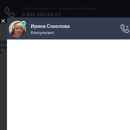
Не официальный справочник государственных
учреждений
Не официальный справочник государственных
учреждений
Задать вопрос юристу
Администрации
Бланки
МВД
Миграционные службы
МФЦ
Налоговые инспекции
Нотариусы
Почта
Прокуратура
Судебные приставы
Суды
Трудовые инспекции
Задать вопрос юристу