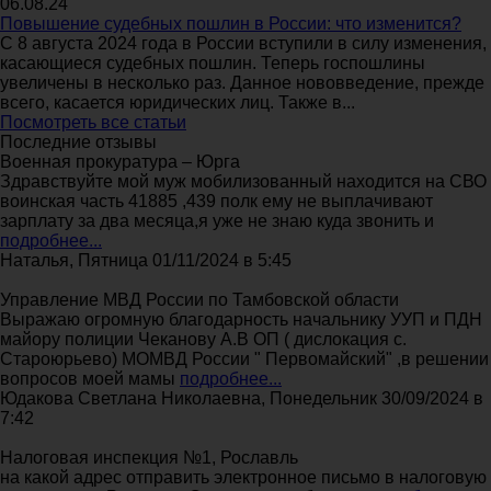
06.08.24
Повышение судебных пошлин в России: что изменится?
С 8 августа 2024 года в России вступили в силу изменения,
касающиеся судебных пошлин. Теперь госпошлины
увеличены в несколько раз. Данное нововведение, прежде
всего, касается юридических лиц. Также в...
Посмотреть все статьи
Последние отзывы
Военная прокуратура – Юрга
Здравствуйте мой муж мобилизованный находится на СВО
воинская часть 41885 ,439 полк ему не выплачивают
зарплату за два месяца,я уже не знаю куда звонить и
подробнее...
Наталья, Пятница 01/11/2024 в 5:45
Управление МВД России по Тамбовской области
Выражаю огромную благодарность начальнику УУП и ПДН
майору полиции Чеканову А.В ОП ( дислокация с.
Староюрьево) МОМВД России " Первомайский" ,в решении
вопросов моей мамы
подробнее...
Юдакова Светлана Николаевна, Понедельник 30/09/2024 в
7:42
Налоговая инспекция №1, Рославль
на какой адрес отправить электронное письмо в налоговую