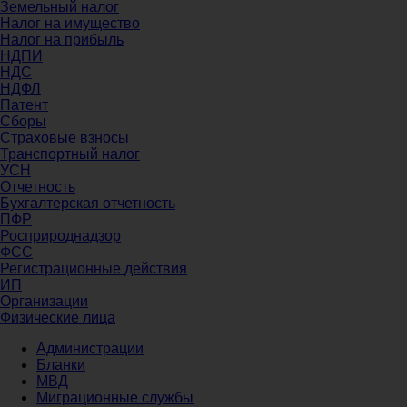
Земельный налог
Налог на имущество
Налог на прибыль
НДПИ
НДС
НДФЛ
Патент
Сборы
Страховые взносы
Транспортный налог
УСН
Отчетность
Бухгалтерская отчетность
ПФР
Росприроднадзор
ФСС
Регистрационные действия
ИП
Организации
Физические лица
Администрации
Бланки
МВД
Миграционные службы