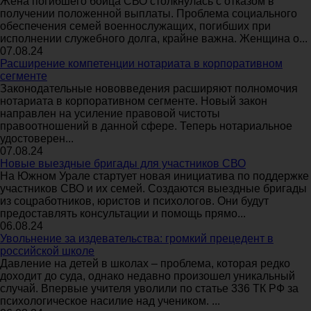
Жена погибшего бойца СВО столкнулась с отказом в
получении положенной выплаты. Проблема социального
обеспечения семей военнослужащих, погибших при
исполнении служебного долга, крайне важна. Женщина о...
07.08.24
Расширение компетенции нотариата в корпоративном
сегменте
Законодательные нововведения расширяют полномочия
нотариата в корпоративном сегменте. Новый закон
направлен на усиление правовой чистоты
правоотношений в данной сфере. Теперь нотариальное
удостоверен...
07.08.24
Новые выездные бригады для участников СВО
На Южном Урале стартует новая инициатива по поддержке
участников СВО и их семей. Создаются выездные бригады
из соцработников, юристов и психологов. Они будут
предоставлять консультации и помощь прямо...
06.08.24
Увольнение за издевательства: громкий прецедент в
российской школе
Давление на детей в школах – проблема, которая редко
доходит до суда, однако недавно произошел уникальный
случай. Впервые учителя уволили по статье 336 ТК РФ за
психологическое насилие над учеником. ...