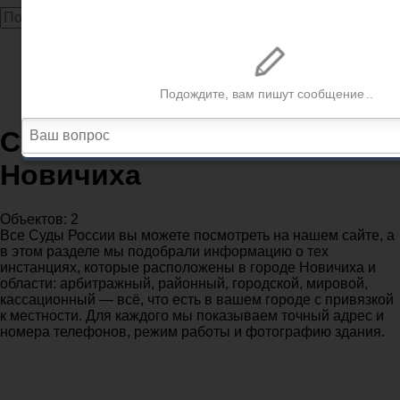
Главная
Суды
Алтайский край
Судебные участки в городе Новичиха
Судебные участки в городе
Новичиха
Объектов: 2
Все Суды России вы можете посмотреть на нашем сайте, а
в этом разделе мы подобрали информацию о тех
инстанциях, которые расположены в городе Новичиха и
области: арбитражный, районный, городской, мировой,
кассационный — всё, что есть в вашем городе с привязкой
к местности. Для каждого мы показываем точный адрес и
номера телефонов, режим работы и фотографию здания.