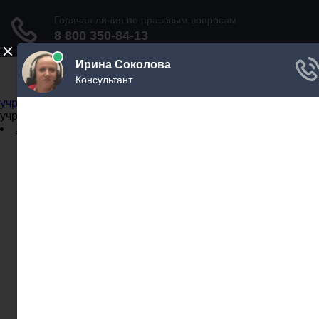
Не официальный справочник государственных
учреждений
Не официальный справочник государственных
учреждений
Задать вопрос юристу
Администрации
Бланки
МВД
Миграционные службы
МФЦ
Налоговые инспекции
Нотариусы
Почта
Прокуратура
Судебные приставы
Суды
Трудовые инспекции
Задать вопрос юристу