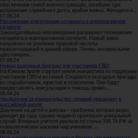
обеспечения семей военнослужащих, погибших при
исполнении служебного долга, крайне важна. Женщина о...
07.08.24
Расширение компетенции нотариата в корпоративном
сегменте
Законодательные нововведения расширяют полномочия
нотариата в корпоративном сегменте. Новый закон
направлен на усиление правовой чистоты
правоотношений в данной сфере. Теперь нотариальное
удостоверен...
07.08.24
Новые выездные бригады для участников СВО
На Южном Урале стартует новая инициатива по поддержке
участников СВО и их семей. Создаются выездные бригады
из соцработников, юристов и психологов. Они будут
предоставлять консультации и помощь прямо...
06.08.24
Увольнение за издевательства: громкий прецедент в
российской школе
Давление на детей в школах – проблема, которая редко
доходит до суда, однако недавно произошел уникальный
случай. Впервые учителя уволили по статье 336 ТК РФ за
психологическое насилие над учеником. ...
06.08.24
Повышение судебных пошлин в России: что изменится?