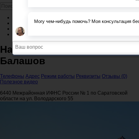
Главная
Налоговые инспекции
Саратовская область
Налоговая инспекция №1, Балашов
Налоговая инспекция №1,
Балашов
Телефоны
Адрес
Режим работы
Реквизиты
Отзывы (0)
Полезное видео
6440 Межрайонная ИФНС России № 1 по Саратовской
области на ул. Володарского 55