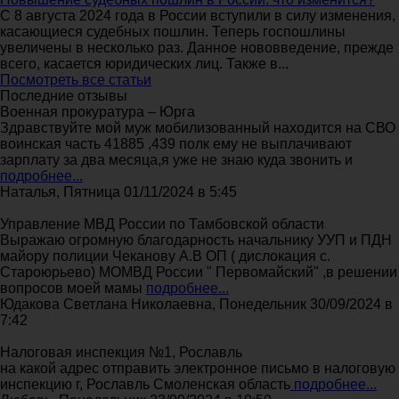
С 8 августа 2024 года в России вступили в силу изменения,
касающиеся судебных пошлин. Теперь госпошлины
увеличены в несколько раз. Данное нововведение, прежде
всего, касается юридических лиц. Также в...
Посмотреть все статьи
Последние отзывы
Военная прокуратура – Юрга
Здравствуйте мой муж мобилизованный находится на СВО
воинская часть 41885 ,439 полк ему не выплачивают
зарплату за два месяца,я уже не знаю куда звонить и
подробнее...
Наталья, Пятница 01/11/2024 в 5:45
Управление МВД России по Тамбовской области
Выражаю огромную благодарность начальнику УУП и ПДН
майору полиции Чеканову А.В ОП ( дислокация с.
Староюрьево) МОМВД России " Первомайский" ,в решении
вопросов моей мамы
подробнее...
Юдакова Светлана Николаевна, Понедельник 30/09/2024 в
7:42
Налоговая инспекция №1, Рославль
на какой адрес отправить электронное письмо в налоговую
инспекцию г, Рославль Смоленская область
подробнее...