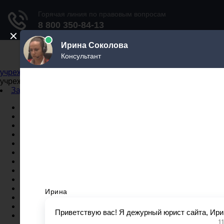
Не официальный справочник государственных
учреждений
Не официальный справочник государственных
учреждений
Задать вопрос юристу
Администрации
Бланки
МВД
Миграционные службы
МФЦ
Налоговые инспекции
Нотариусы
Почта
Прокуратура
Судебные приставы
Суды
Трудовые инспекции
Задать вопрос юристу