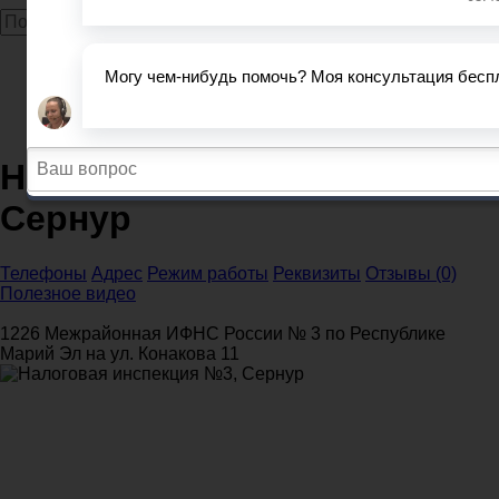
Главная
Налоговые инспекции
Республика Марий Эл
Налоговая инспекция №3, Сернур
Налоговая инспекция №3,
Сернур
Телефоны
Адрес
Режим работы
Реквизиты
Отзывы (0)
Полезное видео
1226 Межрайонная ИФНС России № 3 по Республике
Марий Эл на ул. Конакова 11