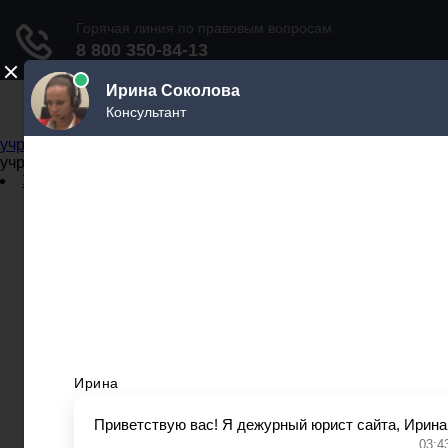
Не официальный справочник государственных
учреждений
Не официальный справочник государственных
учреждений
Задать вопрос юристу
Администрации
Бланки
МВД
Миграционные службы
МФЦ
Налоговые инспекции
Нотариусы
Почта
Прокуратура
Судебные приставы
Суды
Трудовые инспекции
Задать вопрос юристу