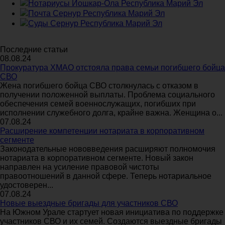
Нотариусы Йошкар-Ола Республика Марий Эл
Почта Сернур Республика Марий Эл
Суды Сернур Республика Марий Эл
Последние статьи
08.08.24
Прокуратура ХМАО отстояла права семьи погибшего бойца
СВО
Жена погибшего бойца СВО столкнулась с отказом в
получении положенной выплаты. Проблема социального
обеспечения семей военнослужащих, погибших при
исполнении служебного долга, крайне важна. Женщина о...
07.08.24
Расширение компетенции нотариата в корпоративном
сегменте
Законодательные нововведения расширяют полномочия
нотариата в корпоративном сегменте. Новый закон
направлен на усиление правовой чистоты
правоотношений в данной сфере. Теперь нотариальное
удостоверен...
07.08.24
Новые выездные бригады для участников СВО
На Южном Урале стартует новая инициатива по поддержке
участников СВО и их семей. Создаются выездные бригады