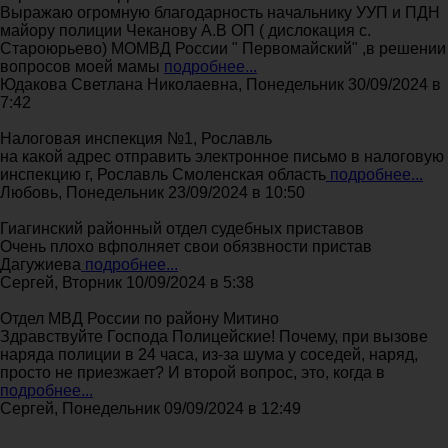
Выражаю огромную благодарность начальнику УУП и ПДН
майору полиции Чеканову А.В ОП ( дислокация с.
Староюрьево) МОМВД России " Первомайский" ,в решении
вопросов моей мамы
подробнее...
Юдакова Светлана Николаевна, Понедельник 30/09/2024 в
7:42
Налоговая инспекция №1, Рославль
на какой адрес отправить электронное письмо в налоговую
инспекцию г, Рославль Смоленская область
подробнее...
Любовь, Понедельник 23/09/2024 в 10:50
Гиагинский районный отдел судебных приставов
Очень плохо вфполняет свои обязвности пристав
Дагужиева
подробнее...
Сергей, Вторник 10/09/2024 в 5:38
Отдел МВД России по району Митино
Здравствуйте Господа Полицейские! Почему, при вызове
наряда полиции в 24 часа, из-за шума у соседей, наряд,
просто не приезжает? И второй вопрос, это, когда в
подробнее...
Сергей, Понедельник 09/09/2024 в 12:49