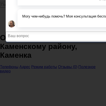
Главная
МВД
МВД и ОП Пензенская область
ОМВД России по Каменскому району, Каменка
ОМВД России по
Каменскому району,
Каменка
Телефоны
Адрес
Режим работы
Отзывы (0)
Полезное
видео