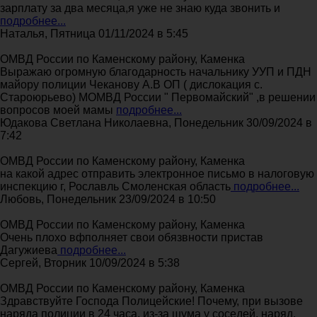
зарплату за два месяца,я уже не знаю куда звонить и
подробнее...
Наталья, Пятница 01/11/2024 в 5:45
ОМВД России по Каменскому району, Каменка
Выражаю огромную благодарность начальнику УУП и ПДН
майору полиции Чеканову А.В ОП ( дислокация с.
Староюрьево) МОМВД России " Первомайский" ,в решении
вопросов моей мамы
подробнее...
Юдакова Светлана Николаевна, Понедельник 30/09/2024 в
7:42
ОМВД России по Каменскому району, Каменка
на какой адрес отправить электронное письмо в налоговую
инспекцию г, Рославль Смоленская область
подробнее...
Любовь, Понедельник 23/09/2024 в 10:50
ОМВД России по Каменскому району, Каменка
Очень плохо вфполняет свои обязвности пристав
Дагужиева
подробнее...
Сергей, Вторник 10/09/2024 в 5:38
ОМВД России по Каменскому району, Каменка
Здравствуйте Господа Полицейские! Почему, при вызове
наряда полиции в 24 часа, из-за шума у соседей, наряд,