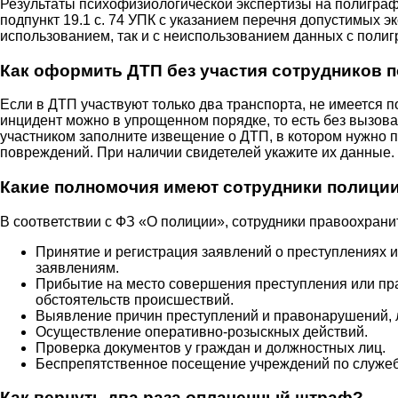
Результаты психофизиологической экспертизы на полиграфе
подпункт 19.1 с. 74 УПК с указанием перечня допустимых э
использованием, так и с неиспользованием данных с полиг
Как оформить ДТП без участия сотрудников 
Если в ДТП участвуют только два транспорта, не имеется
инцидент можно в упрощенном порядке, то есть без вызова
участником заполните извещение о ДТП, в котором нужно 
повреждений. При наличии свидетелей укажите их данные.
Какие полномочия имеют сотрудники полици
В соответствии с ФЗ «О полиции», сотрудники правоохран
Принятие и регистрация заявлений о преступлениях 
заявлениям.
Прибытие на место совершения преступления или пр
обстоятельств происшествий.
Выявление причин преступлений и правонарушений, 
Осуществление оперативно-розыскных действий.
Проверка документов у граждан и должностных лиц.
Беспрепятственное посещение учреждений по служеб
Как вернуть два раза оплаченный штраф?