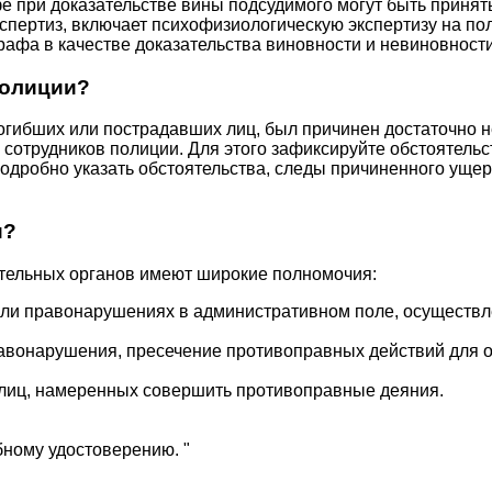
 при доказательстве вины подсудимого могут быть приняты 
кспертиз, включает психофизиологическую экспертизу на по
рафа в качестве доказательства виновности и невиновност
полиции?
 погибших или пострадавших лиц, был причинен достаточно
 сотрудников полиции. Для этого зафиксируйте обстоятельс
подробно указать обстоятельства, следы причиненного уще
и?
ительных органов имеют широкие полномочия:
или правонарушениях в административном поле, осуществле
авонарушения, пресечение противоправных действий для о
лиц, намеренных совершить противоправные деяния.
ному удостоверению. "