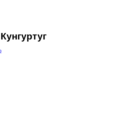
 Кунгуртуг
о