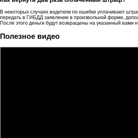
В некоторых случаях водители по ошибке уплачивают штра
передать в ГИБДД заявление в произвольной форме, допол
После этого деньги будут возвращены на указанный вами н
Полезное видео