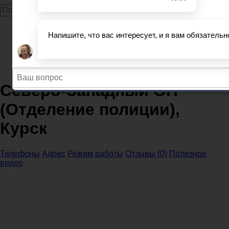
Главная
МВД
МВД и ОП Курская область
МВД Курск
Северо-Западный ОП (Отделение полиции), Курск
Северо-Западный ОП
(Отделение полиции),
Курск
Телефоны
Адрес
Режим работы
Отзывы (0)
Полезное
видео