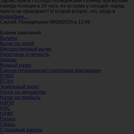
Здравствуйте Господа Полицейские! Почему, при вызове
наряда полиции в 24 часа, из-за шума у соседей, наряд,
просто не приезжает? И второй вопрос, это, когда в
подробнее...
Сергей, Понедельник 09/09/2024 в 12:49
Бланки заявлений
Вычеты
Вычет на детей
Имущественный вычет
Налоговая отчетность
Акцизы
Водный налог
Единая (упрощенная) налоговая декларация
ЕНВД
ЕСХН
Земельный налог
Налог на имущество
Налог на прибыль
НДПИ
НДС
НДФЛ
Патент
Сборы
Страховые взносы