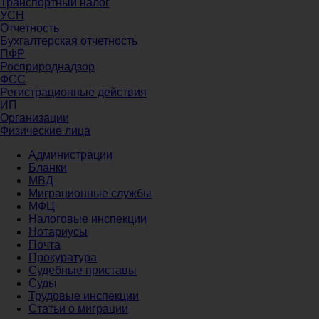
Транспортный налог
УСН
Отчетность
Бухгалтерская отчетность
ПФР
Росприроднадзор
ФСС
Регистрационные действия
ИП
Организации
Физические лица
Администрации
Бланки
МВД
Миграционные службы
МФЦ
Налоговые инспекции
Нотариусы
Почта
Прокуратура
Судебные приставы
Суды
Трудовые инспекции
Статьи о миграции