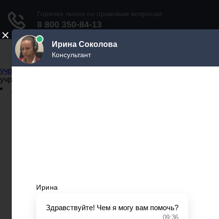
Не официальный справочник государственных
учреждений
Не официальный справочник государственных
учреждений
Задать вопрос юристу
Администрации
Бланки
МВД
Миграционные службы
МФЦ
Налоговые инспекции
Нотариусы
Почта
Прокуратура
Судебные приставы
Суды
Трудовые инспекции
Задать вопрос юристу