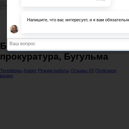
Главная
Прокуратура
Республика Татарстан
Бугульминская городская прокуратура, Бугульма
Бугульминская городская
прокуратура, Бугульма
Телефоны
Адрес
Режим работы
Отзывы (0)
Полезное
видео