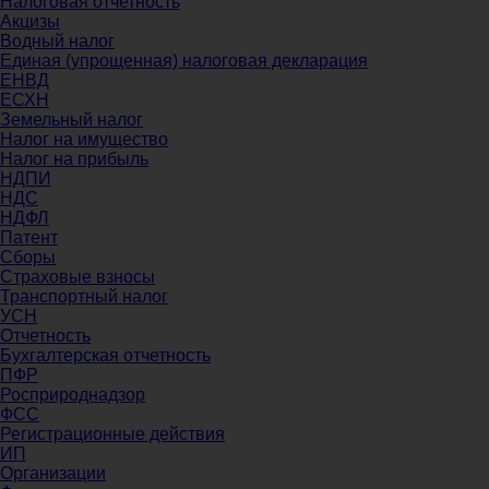
Налоговая отчетность
Акцизы
Водный налог
Единая (упрощенная) налоговая декларация
ЕНВД
ЕСХН
Земельный налог
Налог на имущество
Налог на прибыль
НДПИ
НДС
НДФЛ
Патент
Сборы
Страховые взносы
Транспортный налог
УСН
Отчетность
Бухгалтерская отчетность
ПФР
Росприроднадзор
ФСС
Регистрационные действия
ИП
Организации