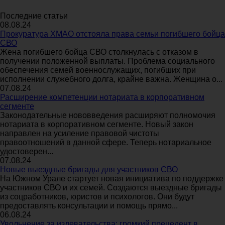
Последние статьи
08.08.24
Прокуратура ХМАО отстояла права семьи погибшего бойца
СВО
Жена погибшего бойца СВО столкнулась с отказом в
получении положенной выплаты. Проблема социального
обеспечения семей военнослужащих, погибших при
исполнении служебного долга, крайне важна. Женщина о...
07.08.24
Расширение компетенции нотариата в корпоративном
сегменте
Законодательные нововведения расширяют полномочия
нотариата в корпоративном сегменте. Новый закон
направлен на усиление правовой чистоты
правоотношений в данной сфере. Теперь нотариальное
удостоверен...
07.08.24
Новые выездные бригады для участников СВО
На Южном Урале стартует новая инициатива по поддержке
участников СВО и их семей. Создаются выездные бригады
из соцработников, юристов и психологов. Они будут
предоставлять консультации и помощь прямо...
06.08.24
Увольнение за издевательства: громкий прецедент в