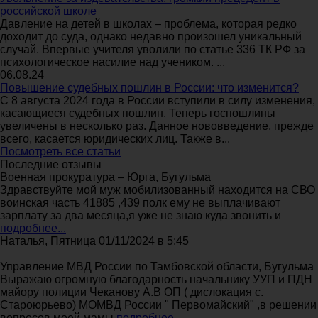
российской школе
Давление на детей в школах – проблема, которая редко
доходит до суда, однако недавно произошел уникальный
случай. Впервые учителя уволили по статье 336 ТК РФ за
психологическое насилие над учеником. ...
06.08.24
Повышение судебных пошлин в России: что изменится?
С 8 августа 2024 года в России вступили в силу изменения,
касающиеся судебных пошлин. Теперь госпошлины
увеличены в несколько раз. Данное нововведение, прежде
всего, касается юридических лиц. Также в...
Посмотреть все статьи
Последние отзывы
Военная прокуратура – Юрга, Бугульма
Здравствуйте мой муж мобилизованный находится на СВО
воинская часть 41885 ,439 полк ему не выплачивают
зарплату за два месяца,я уже не знаю куда звонить и
подробнее...
Наталья, Пятница 01/11/2024 в 5:45
Управление МВД России по Тамбовской области, Бугульма
Выражаю огромную благодарность начальнику УУП и ПДН
майору полиции Чеканову А.В ОП ( дислокация с.
Староюрьево) МОМВД России " Первомайский" ,в решении
вопросов моей мамы
подробнее...