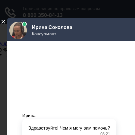
Не официальный справочник государственных
учреждений
Не официальный справочник государственных
учреждений
Задать вопрос юристу
Администрации
Бланки
МВД
Миграционные службы
МФЦ
Налоговые инспекции
Нотариусы
Почта
Прокуратура
Судебные приставы
Суды
Трудовые инспекции
Задать вопрос юристу