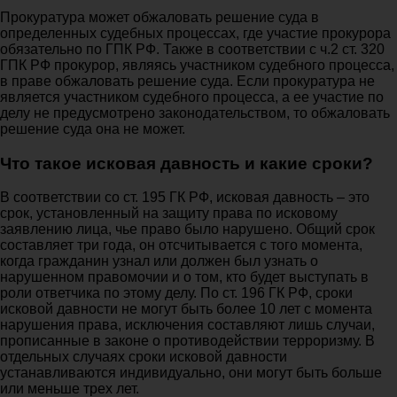
Прокуратура может обжаловать решение суда в
определенных судебных процессах, где участие прокурора
обязательно по ГПК РФ. Также в соответствии с ч.2 ст. 320
ГПК РФ прокурор, являясь участником судебного процесса,
в праве обжаловать решение суда. Если прокуратура не
является участником судебного процесса, а ее участие по
делу не предусмотрено законодательством, то обжаловать
решение суда она не может.
Что такое исковая давность и какие сроки?
В соответствии со ст. 195 ГК РФ, исковая давность – это
срок, установленный на защиту права по исковому
заявлению лица, чье право было нарушено. Общий срок
составляет три года, он отсчитывается с того момента,
когда гражданин узнал или должен был узнать о
нарушенном правомочии и о том, кто будет выступать в
роли ответчика по этому делу. По ст. 196 ГК РФ, сроки
исковой давности не могут быть более 10 лет с момента
нарушения права, исключения составляют лишь случаи,
прописанные в законе о противодействии терроризму. В
отдельных случаях сроки исковой давности
устанавливаются индивидуально, они могут быть больше
или меньше трех лет.