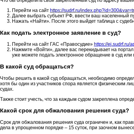
Что бы определить свой закрепленный суд по адресу ваше
Перейти на сайт
https://sudrf.ru/index.php?id=300&var=
Далее выбрать субъект РФ, ввести ваш населенный пу
Нажать «Найти». После этого выйдет таблица с судеб
Как подать электронное заявление в суд?
Перейти на сайт ГАС «Правосудие»
https://ej.sudrf.ru/
Нажмите «Войти», далее вас перекидывает на портал Г
уже можете подать электронное обращение в суд или
В какой суд обращаться?
Чтобы решить в какой суд обращаться, необходимо определ
хотя бы один из участников спора является физическим ли
судах.
Также стоит учесть, что за каждым судом закреплена опре
Какой срок для обжалования решения суда?
Срок для обжалования решения суда ограничен и, как прави
дела в упрощенном порядке – 15 суток, при заочном вынесе