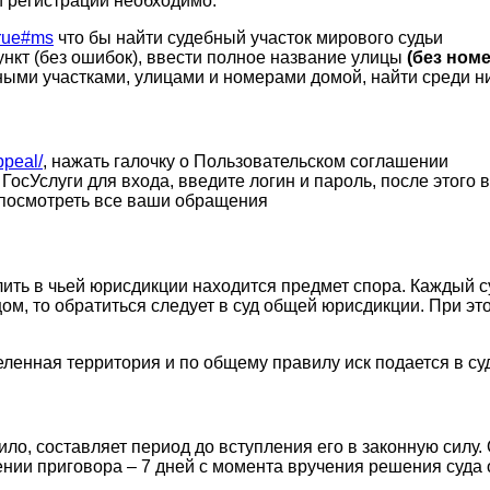
й регистрации необходимо:
true#ms
что бы найти судебный участок мирового судьи
нкт (без ошибок), ввести полное название улицы
(без ном
ными участками, улицами и номерами домой, найти среди н
appeal/
, нажать галочку о Пользовательском соглашении
осУслуги для входа, введите логин и пароль, после этого 
 посмотреть все ваши обращения
ить в чьей юрисдикции находится предмет спора. Каждый с
цом, то обратиться следует в суд общей юрисдикции. При э
деленная территория и по общему правилу иск подается в с
ло, составляет период до вступления его в законную силу.
нии приговора – 7 дней с момента вручения решения суда о