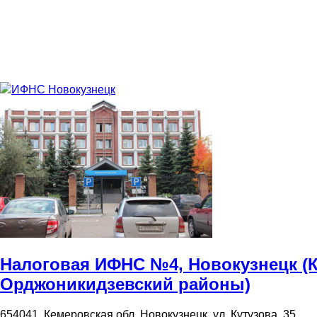
ИФНС Новокузнецк
Налоговая ИФНС №4, Новокузнецк (К
Орджоникидзевский районы)
654041, Кемеровская обл, Новокузнецк, ул. Кутузова, 35