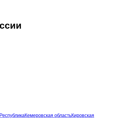
оссии
Республика
Кемеровская область
Кировская