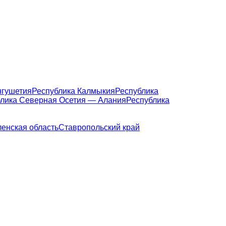
нгушетия
Республика Калмыкия
Республика
лика Северная Осетия — Алания
Республика
енская область
Ставропольский край