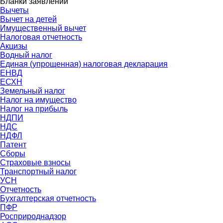
Бланки заявлений
Вычеты
Вычет на детей
Имущественный вычет
Налоговая отчетность
Акцизы
Водный налог
Единая (упрощенная) налоговая декларация
ЕНВД
ЕСХН
Земельный налог
Налог на имущество
Налог на прибыль
НДПИ
НДС
НДФЛ
Патент
Сборы
Страховые взносы
Транспортный налог
УСН
Отчетность
Бухгалтерская отчетность
ПФР
Росприроднадзор