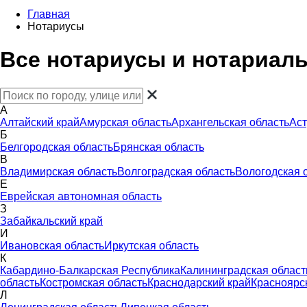
Главная
Нотариусы
Все нотариусы и нотариал
А
Алтайский край
Амурская область
Архангельская область
Аст
Б
Белгородская область
Брянская область
В
Владимирская область
Волгоградская область
Вологодская 
Е
Еврейская автономная область
З
Забайкальский край
И
Ивановская область
Иркутская область
К
Кабардино-Балкарская Республика
Калининградская област
область
Костромская область
Краснодарский край
Красноярс
Л