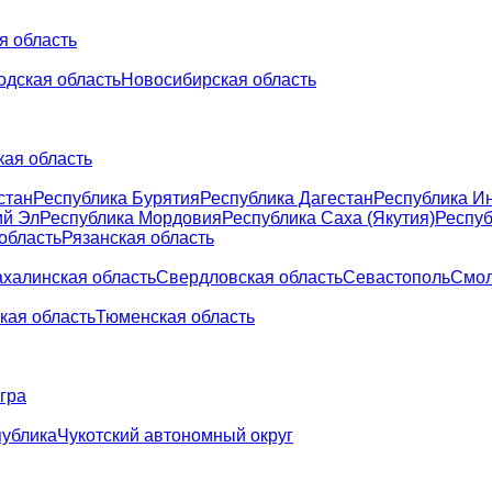
я область
одская область
Новосибирская область
кая область
стан
Республика Бурятия
Республика Дагестан
Республика И
ий Эл
Республика Мордовия
Республика Саха (Якутия)
Респуб
область
Рязанская область
халинская область
Свердловская область
Севастополь
Смол
кая область
Тюменская область
гра
публика
Чукотский автономный округ