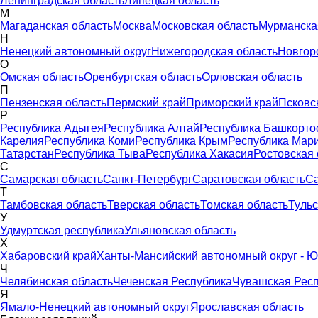
Ленинградская область
Липецкая область
М
Магаданская область
Москва
Московская область
Мурманска
Н
Ненецкий автономный округ
Нижегородская область
Новгор
О
Омская область
Оренбургская область
Орловская область
П
Пензенская область
Пермский край
Приморский край
Псковс
Р
Республика Адыгея
Республика Алтай
Республика Башкорто
Карелия
Республика Коми
Республика Крым
Республика Мар
Татарстан
Республика Тыва
Республика Хакасия
Ростовская 
С
Самарская область
Санкт-Петербург
Саратовская область
Са
Т
Тамбовская область
Тверская область
Томская область
Тульс
У
Удмуртская республика
Ульяновская область
Х
Хабаровский край
Ханты-Мансийский автономный округ - Ю
Ч
Челябинская область
Чеченская Республика
Чувашская Рес
Я
Ямало-Ненецкий автономный округ
Ярославская область