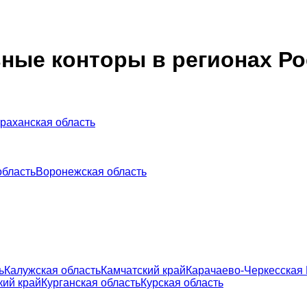
ьные конторы в регионах Р
раханская область
область
Воронежская область
ь
Калужская область
Камчатский край
Карачаево-Черкесская 
кий край
Курганская область
Курская область