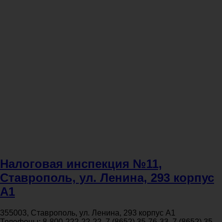
Налоговая инспекция №11,
Ставрополь, ул. Ленина, 293 корпус
А1
355003, Ставрополь, ул. Ленина, 293 корпус А1
Телефоны:
8-800-222-22-22, 7 (8652) 35-76-33, 7 (8652) 35-