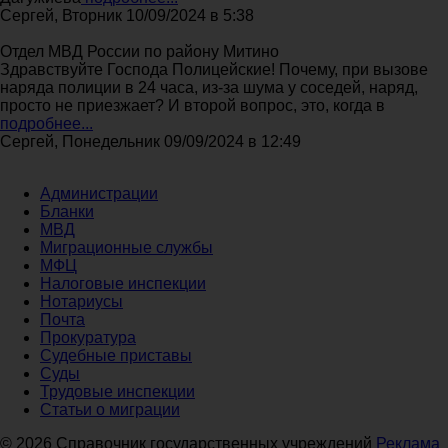
Сергей, Вторник 10/09/2024 в 5:38
Отдел МВД России по району Митино
Здравствуйте Господа Полицейские! Почему, при вызове
наряда полиции в 24 часа, из-за шума у соседей, наряд,
просто не приезжает? И второй вопрос, это, когда в
подробнее...
Сергей, Понедельник 09/09/2024 в 12:49
Администрации
Бланки
МВД
Миграционные службы
МФЦ
Налоговые инспекции
Нотариусы
Почта
Прокуратура
Судебные приставы
Суды
Трудовые инспекции
Статьи о миграции
© 2026 Справочник государственных учреждений
Реклама