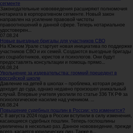
сегменте
Законодательные нововведения расширяют полномочия
нотариата в корпоративном сегменте. Новый закон
направлен на усиление правовой чистоты
правоотношений в данной сфере. Теперь нотариальное
удостоверен...
07.08.24
Новые выездные бригады для участников СВО
На Южном Урале стартует новая инициатива по поддержке
участников СВО и их семей. Создаются выездные бригады
из соцработников, юристов и психологов. Они будут
предоставлять консультации и помощь прямо...
06.08.24
Увольнение за издевательства: громкий прецедент в
российской школе
Давление на детей в школах – проблема, которая редко
доходит до суда, однако недавно произошел уникальный
случай. Впервые учителя уволили по статье 336 ТК РФ за
психологическое насилие над учеником. ...
06.08.24
Повышение судебных пошлин в России: что изменится?
С 8 августа 2024 года в России вступили в силу изменения,
касающиеся судебных пошлин. Теперь госпошлины
увеличены в несколько раз. Данное нововведение, прежде
всего, касается юридических лиц. Также в...