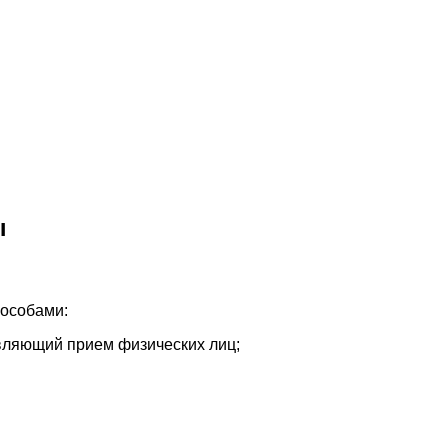
ы
пособами:
вляющий прием физических лиц;