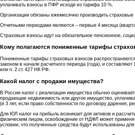
уплачивать взносы в ПФР исходя из тарифа 10 %.
Организации обязаны ежемесячно производить страховые в
Отчетными периодами являются – первые 4 месяца (квартал
Страховые взносы идут на обязательное пенсионное, соци
Кому полагаются пониженные тарифы страхо
Пониженные тарифы страховых взносов распространяютс
законом в начале расчетного периода (года), и составляют
или п. 2 ст. 427 НК РФ.
Какой налог с продажи имущества?
В России налог с реализации имущества обычно оцениваетс
продающие недвижимость или другое имущество, уплачиваю
(и 3 лет, если право собственности по договору дарения, ре
Для ЮЛ налог на прибыль возникает для активов и рассчи
физическим лицом, освобождение от НДФЛ может применятьс
условии, что полученные средства будут использованы для