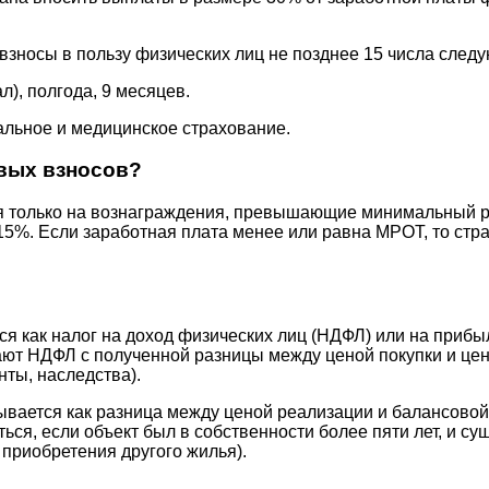
зносы в пользу физических лиц не позднее 15 числа след
), полгода, 9 месяцев.
альное и медицинское страхование.
вых взносов?
я только на вознаграждения, превышающие минимальный 
 15%. Если заработная плата менее или равна МРОТ, то стр
я как налог на доход физических лиц (НДФЛ) или на прибыл
т НДФЛ с полученной разницы между ценой покупки и цено
нты, наследства).
тывается как разница между ценой реализации и балансово
я, если объект был в собственности более пяти лет, и су
 приобретения другого жилья).