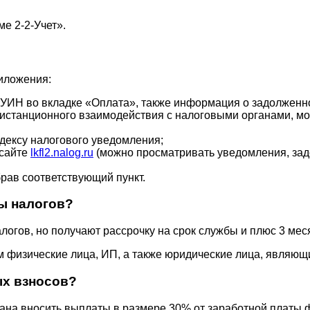
е 2-2-Учет».
иложения:
 УИН во вкладке «Оплата», также информация о задолженно
станционного взаимодействия с налоговыми органами, можн
дексу налогового уведомления;
 сайте
lkfl2.nalog.ru
(можно просматривать уведомления, задо
рав соответствующий пункт.
ы налогов?
огов, но получают рассрочку на срок службы и плюс 3 мес
м физические лица, ИП, а также юридические лица, являю
ых взносов?
ана вносить выплаты в размере 30% от заработной платы 