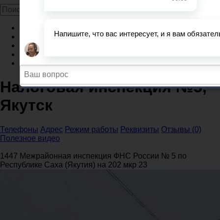
Главная
Налоговые инспекции
Республика Саха (Якутия)
Налоговые инспекции Якутск
Налоговая инспекция №5, Якутск
Налоговая инспекция №5,
Якутск
Телефоны
Адрес
Режим работы
Реквизиты
Отзывы (0)
Полезное видео
1447 Межрайонная инспекция ФНС России № 5 по
Республике Саха (Якутия) на 202 мкр 23