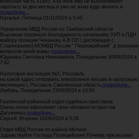
воинская часть 41885 ,439 полк ему не выплачивают
зарплату за два месяца,я уже не знаю куда звонить и
подробнее...
Наталья, Пятница 01/11/2024 в 5:45
Управление МВД России по Тамбовской области
Выражаю огромную благодарность начальнику УУП и ПДН
майору полиции Чеканову А.В ОП ( дислокация с.
Староюрьево) МОМВД России " Первомайский" ,в решении
вопросов моей мамы
подробнее...
Юдакова Светлана Николаевна, Понедельник 30/09/2024 в
7:42
Налоговая инспекция №1, Рославль
на какой адрес отправить электронное письмо в налоговую
инспекцию г, Рославль Смоленская область
подробнее...
Любовь, Понедельник 23/09/2024 в 10:50
Гиагинский районный отдел судебных приставов
Очень плохо вфполняет свои обязвности пристав
Дагужиева
подробнее...
Сергей, Вторник 10/09/2024 в 5:38
Отдел МВД России по району Митино
Здравствуйте Господа Полицейские! Почему, при вызове