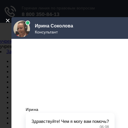
Не официальный справочник государственных
учреждений
Не официальный справочник государственных
учреждений
Задать вопрос юристу
Администрации
Бланки
МВД
Миграционные службы
МФЦ
Налоговые инспекции
Нотариусы
Почта
Прокуратура
Судебные приставы
Суды
Трудовые инспекции
Задать вопрос юристу