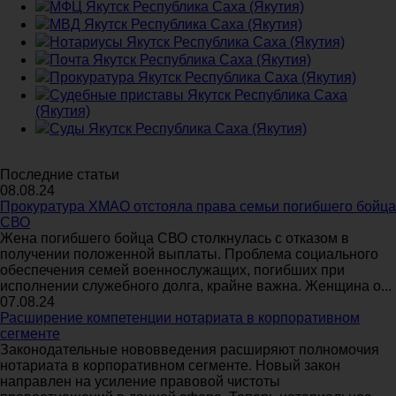
МФЦ Якутск Республика Саха (Якутия)
МВД Якутск Республика Саха (Якутия)
Нотариусы Якутск Республика Саха (Якутия)
Почта Якутск Республика Саха (Якутия)
Прокуратура Якутск Республика Саха (Якутия)
Судебные приставы Якутск Республика Саха
(Якутия)
Суды Якутск Республика Саха (Якутия)
Последние статьи
08.08.24
Прокуратура ХМАО отстояла права семьи погибшего бойца
СВО
Жена погибшего бойца СВО столкнулась с отказом в
получении положенной выплаты. Проблема социального
обеспечения семей военнослужащих, погибших при
исполнении служебного долга, крайне важна. Женщина о...
07.08.24
Расширение компетенции нотариата в корпоративном
сегменте
Законодательные нововведения расширяют полномочия
нотариата в корпоративном сегменте. Новый закон
направлен на усиление правовой чистоты