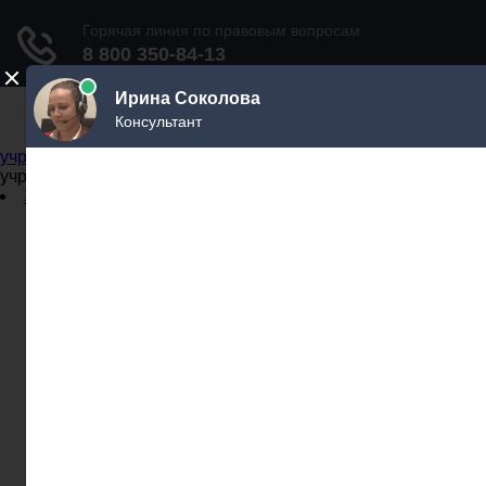
Не официальный справочник государственных
учреждений
Не официальный справочник государственных
учреждений
Задать вопрос юристу
Администрации
Бланки
МВД
Миграционные службы
МФЦ
Налоговые инспекции
Нотариусы
Почта
Прокуратура
Судебные приставы
Суды
Трудовые инспекции
Задать вопрос юристу