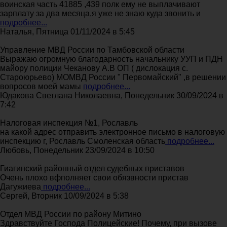
воинская часть 41885 ,439 полк ему не выплачивают
зарплату за два месяца,я уже не знаю куда звонить и
подробнее...
Наталья, Пятница 01/11/2024 в 5:45
Управление МВД России по Тамбовской области
Выражаю огромную благодарность начальнику УУП и ПДН
майору полиции Чеканову А.В ОП ( дислокация с.
Староюрьево) МОМВД России " Первомайский" ,в решении
вопросов моей мамы
подробнее...
Юдакова Светлана Николаевна, Понедельник 30/09/2024 в
7:42
Налоговая инспекция №1, Рославль
на какой адрес отправить электронное письмо в налоговую
инспекцию г, Рославль Смоленская область
подробнее...
Любовь, Понедельник 23/09/2024 в 10:50
Гиагинский районный отдел судебных приставов
Очень плохо вфполняет свои обязвности пристав
Дагужиева
подробнее...
Сергей, Вторник 10/09/2024 в 5:38
Отдел МВД России по району Митино
Здравствуйте Господа Полицейские! Почему, при вызове