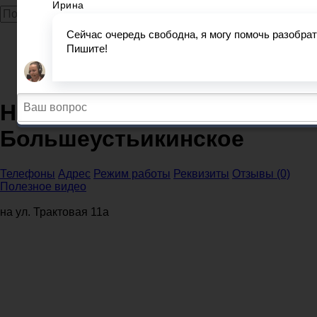
Главная
Налоговые инспекции
Республика Башкортостан
Налоговая инспекция Большеустьикинское
Налоговая инспекция
Большеустьикинское
Телефоны
Адрес
Режим работы
Реквизиты
Отзывы (0)
Полезное видео
на ул. Трактовая 11а