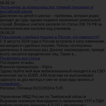
06.08.24
Увольнение за издевательства: громкий прецедент в
российской школе
Давление на детей в школах – проблема, которая редко
доходит до суда, однако недавно произошел уникальный
случай. Впервые учителя уволили по статье 336 ТК РФ за
психологическое насилие над учеником. ...
06.08.24
Повышение судебных пошлин в России: что изменится?
С 8 августа 2024 года в России вступили в силу изменения,
касающиеся судебных пошлин. Теперь госпошлины
увеличены в несколько раз. Данное нововведение, прежде
всего, касается юридических лиц. Также в...
Посмотреть все статьи
Последние отзывы
Военная прокуратура – Юрга
Здравствуйте мой муж мобилизованный находится на СВО
воинская часть 41885 ,439 полк ему не выплачивают
зарплату за два месяца,я уже не знаю куда звонить и
подробнее...
Наталья, Пятница 01/11/2024 в 5:45
Управление МВД России по Тамбовской области
Выражаю огромную благодарность начальнику УУП и ПДН
майору полиции Чеканову А.В ОП ( дислокация с.