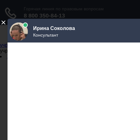
Не официальный справочник государственных
учреждений
Не официальный справочник государственных
учреждений
Задать вопрос юристу
Администрации
Бланки
МВД
Миграционные службы
МФЦ
Налоговые инспекции
Нотариусы
Почта
Прокуратура
Судебные приставы
Суды
Трудовые инспекции
Задать вопрос юристу