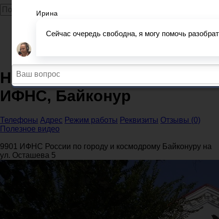
Главная
Налоговые инспекции
Московская область
Налоговая инспекция ИФНС, Байконур
Налоговая инспекция
ИФНС, Байконур
Телефоны
Адрес
Режим работы
Реквизиты
Отзывы (0)
Полезное видео
9901 ИФНС России по городу и космодрому Байконуру на
ул. Осташева 5