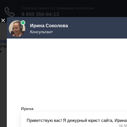
Не официальный справочник государственных
учреждений
Не официальный справочник государственных
учреждений
Задать вопрос юристу
Администрации
Бланки
МВД
Миграционные службы
МФЦ
Налоговые инспекции
Нотариусы
Почта
Прокуратура
Судебные приставы
Суды
Трудовые инспекции
Задать вопрос юристу