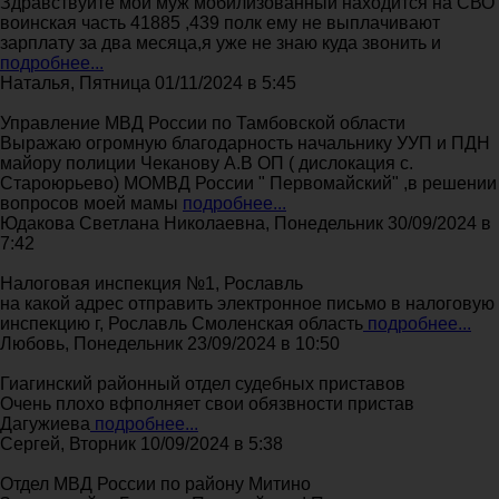
Здравствуйте мой муж мобилизованный находится на СВО
воинская часть 41885 ,439 полк ему не выплачивают
зарплату за два месяца,я уже не знаю куда звонить и
подробнее...
Наталья, Пятница 01/11/2024 в 5:45
Управление МВД России по Тамбовской области
Выражаю огромную благодарность начальнику УУП и ПДН
майору полиции Чеканову А.В ОП ( дислокация с.
Староюрьево) МОМВД России " Первомайский" ,в решении
вопросов моей мамы
подробнее...
Юдакова Светлана Николаевна, Понедельник 30/09/2024 в
7:42
Налоговая инспекция №1, Рославль
на какой адрес отправить электронное письмо в налоговую
инспекцию г, Рославль Смоленская область
подробнее...
Любовь, Понедельник 23/09/2024 в 10:50
Гиагинский районный отдел судебных приставов
Очень плохо вфполняет свои обязвности пристав
Дагужиева
подробнее...
Сергей, Вторник 10/09/2024 в 5:38
Отдел МВД России по району Митино