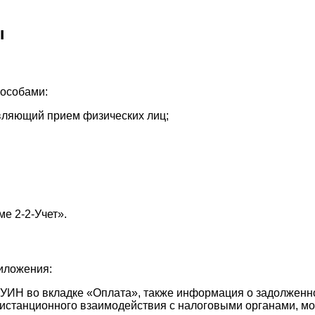
ы
пособами:
вляющий прием физических лиц;
е 2-2-Учет».
иложения:
 УИН во вкладке «Оплата», также информация о задолженно
станционного взаимодействия с налоговыми органами, можн