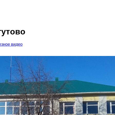
гутово
езное видео