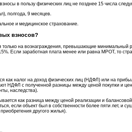
зносы в пользу физических лиц не позднее 15 числа след
), полгода, 9 месяцев.
альное и медицинское страхование.
вых взносов?
я только на вознаграждения, превышающие минимальный 
 15%. Если заработная плата менее или равна МРОТ, то стр
я как налог на доход физических лиц (НДФЛ) или на прибыл
т НДФЛ с полученной разницы между ценой покупки и цено
нты, наследства).
тывается как разница между ценой реализации и балансово
я, если объект был в собственности более пяти лет, и су
 приобретения другого жилья).