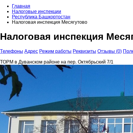
Главная
Налоговые инспекции
Республика Башкортостан
Налоговая инспекция Месягутово
Налоговая инспекция Меся
Телефоны
Адрес
Режим работы
Реквизиты
Отзывы (0)
Пол
ТОРМ в Дуванском районе на пер. Октябрьский 7/1