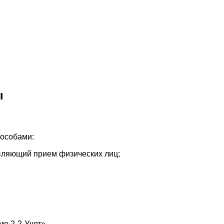
ы
пособами:
вляющий прием физических лиц;
е 2-2-Учет».