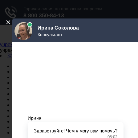
Не официальный справочник государственных
учреждений
Не официальный справочник государственных
учреждений
Задать вопрос юристу
Администрации
Бланки
МВД
Миграционные службы
МФЦ
Налоговые инспекции
Нотариусы
Почта
Прокуратура
Судебные приставы
Суды
Трудовые инспекции
Задать вопрос юристу