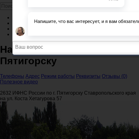
Главная
Налоговые инспекции
Ставропольский край
Налоговая инспекция по Пятигорску
Налоговая инспекция по
Пятигорску
Телефоны
Адрес
Режим работы
Реквизиты
Отзывы (0)
Полезное видео
2632 ИФНС России по г. Пятигорску Ставропольского края
на ул. Коста Хетагурова 57