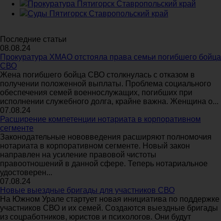
Прокуратура Пятигорск Ставропольский край
Суды Пятигорск Ставропольский край
Последние статьи
08.08.24
Прокуратура ХМАО отстояла права семьи погибшего бойца
СВО
Жена погибшего бойца СВО столкнулась с отказом в
получении положенной выплаты. Проблема социального
обеспечения семей военнослужащих, погибших при
исполнении служебного долга, крайне важна. Женщина о...
07.08.24
Расширение компетенции нотариата в корпоративном
сегменте
Законодательные нововведения расширяют полномочия
нотариата в корпоративном сегменте. Новый закон
направлен на усиление правовой чистоты
правоотношений в данной сфере. Теперь нотариальное
удостоверен...
07.08.24
Новые выездные бригады для участников СВО
На Южном Урале стартует новая инициатива по поддержке
участников СВО и их семей. Создаются выездные бригады
из соцработников, юристов и психологов. Они будут