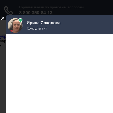
Не официальный справочник государственных
учреждений
Не официальный справочник государственных
учреждений
Задать вопрос юристу
Администрации
Бланки
МВД
Миграционные службы
МФЦ
Налоговые инспекции
Нотариусы
Почта
Прокуратура
Судебные приставы
Суды
Трудовые инспекции
Задать вопрос юристу