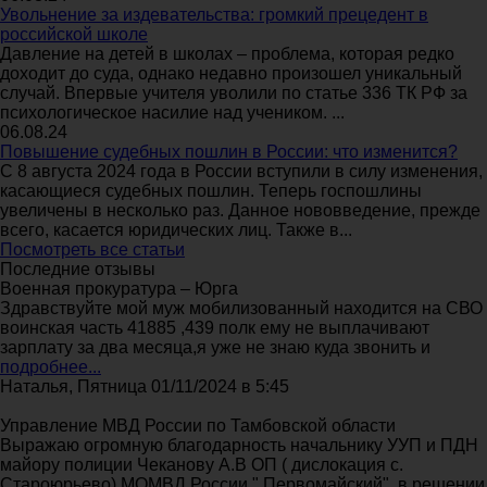
Увольнение за издевательства: громкий прецедент в
российской школе
Давление на детей в школах – проблема, которая редко
доходит до суда, однако недавно произошел уникальный
случай. Впервые учителя уволили по статье 336 ТК РФ за
психологическое насилие над учеником. ...
06.08.24
Повышение судебных пошлин в России: что изменится?
С 8 августа 2024 года в России вступили в силу изменения,
касающиеся судебных пошлин. Теперь госпошлины
увеличены в несколько раз. Данное нововведение, прежде
всего, касается юридических лиц. Также в...
Посмотреть все статьи
Последние отзывы
Военная прокуратура – Юрга
Здравствуйте мой муж мобилизованный находится на СВО
воинская часть 41885 ,439 полк ему не выплачивают
зарплату за два месяца,я уже не знаю куда звонить и
подробнее...
Наталья, Пятница 01/11/2024 в 5:45
Управление МВД России по Тамбовской области
Выражаю огромную благодарность начальнику УУП и ПДН
майору полиции Чеканову А.В ОП ( дислокация с.
Староюрьево) МОМВД России " Первомайский" ,в решении