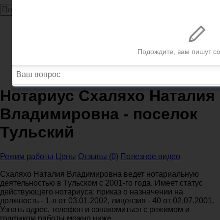
Главная
Нотариусы
Республика Адыгея
Нотариусы поселок Тульский
Нотариус Схаляхо Наталия Владимировна - поселок
Тульский
Нотариус Схаляхо Наталия
Владимировна - поселок
Тульский
Режим работы
Цены
Отзывы (0)
Полезное видео
Схаляхо Наталия Владимировна ведет нотариальную
деятельностью в Тульском с 2001-го года. Имеет статус
действующего нотариуса: приказ о назначении на
должность - 1-л от 03.01.2002, лицензия - 40 от 02.07.2001.
Узнать адрес, телефон и ознакомиться с режимом и
графиком работы можно ниже.