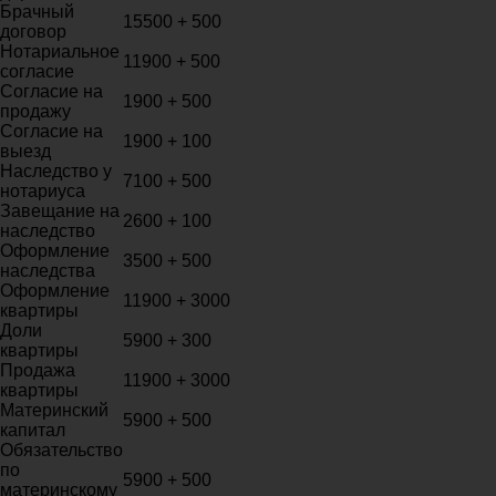
Брачный
15500 + 500
договор
Нотариальное
11900 + 500
согласие
Согласие на
1900 + 500
продажу
Согласие на
1900 + 100
выезд
Наследство у
7100 + 500
нотариуса
Завещание на
2600 + 100
наследство
Оформление
3500 + 500
наследства
Оформление
11900 + 3000
квартиры
Доли
5900 + 300
квартиры
Продажа
11900 + 3000
квартиры
Материнский
5900 + 500
капитал
Обязательство
по
5900 + 500
материнскому