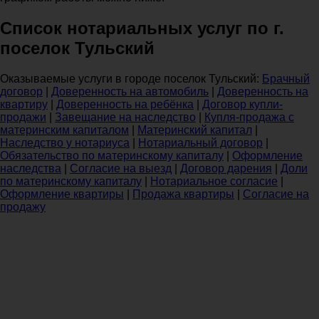
Список нотариальных услуг по г.
поселок Тульский
Оказываемые услуги в городе поселок Тульский:
Брачный
договор
|
Доверенность на автомобиль
|
Доверенность на
квартиру
|
Доверенность на ребёнка
|
Договор купли-
продажи
|
Завещание на наследство
|
Купля-продажа с
материнским капиталом
|
Материнский капитал
|
Наследство у нотариуса
|
Нотариальный договор
|
Обязательство по материнскому капиталу
|
Оформление
наследства
|
Согласие на выезд
|
Договор дарения
|
Доли
по материнскому капиталу
|
Нотариальное согласие
|
Оформление квартиры
|
Продажа квартиры
|
Согласие на
продажу