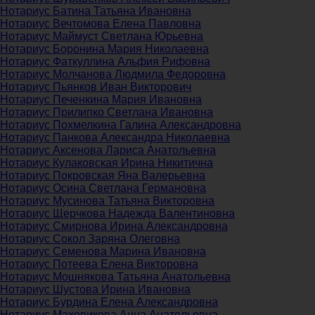
Нотариус Батина Татьяна Ивановна
Нотариус Вечтомова Елена Павловна
Нотариус Маймуст Светлана Юрьевна
Нотариус Боронина Мария Николаевна
Нотариус Фаткуллина Альфия Рифовна
Нотариус Молчанова Людмила Федоровна
Нотариус Пьянков Иван Викторович
Нотариус Печенкина Мария Ивановна
Нотариус Прилипко Светлана Ивановна
Нотариус Похмелкина Галина Александровна
Нотариус Панкова Александра Николаевна
Нотариус Аксенова Лариса Анатольевна
Нотариус Кулаковская Ирина Никитична
Нотариус Покровская Яна Валерьевна
Нотариус Осина Светлана Германовна
Нотариус Мусинова Татьяна Викторовна
Нотариус Щерчкова Надежда Валентиновна
Нотариус Смирнова Ирина Александровна
Нотариус Сокол Заряна Олеговна
Нотариус Семенова Марина Ивановна
Нотариус Потеева Елена Викторовна
Нотариус Мошнякова Татьяна Анатольевна
Нотариус Шустова Ирина Ивановна
Нотариус Бурдина Елена Александровна
Нотариус Маховикова Анна Анатольевна