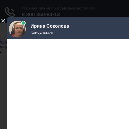
Не официальный справочник государственных
учреждений
Не официальный справочник государственных
учреждений
Задать вопрос юристу
Администрации
Бланки
МВД
Миграционные службы
МФЦ
Налоговые инспекции
Нотариусы
Почта
Прокуратура
Судебные приставы
Суды
Трудовые инспекции
Задать вопрос юристу