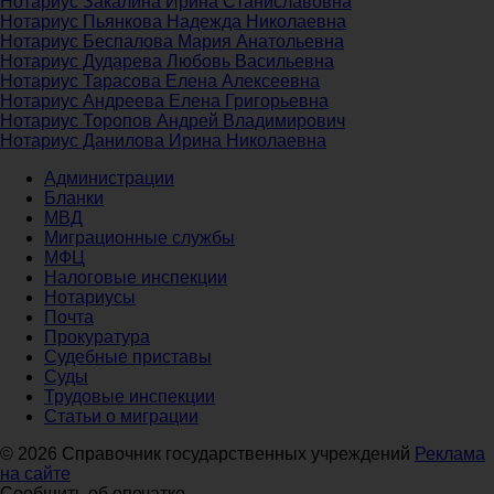
Нотариус Закалина Ирина Станиславовна
Нотариус Пьянкова Надежда Николаевна
Нотариус Беспалова Мария Анатольевна
Нотариус Дударева Любовь Васильевна
Нотариус Тарасова Елена Алексеевна
Нотариус Андреева Елена Григорьевна
Нотариус Торопов Андрей Владимирович
Нотариус Данилова Ирина Николаевна
Администрации
Бланки
МВД
Миграционные службы
МФЦ
Налоговые инспекции
Нотариусы
Почта
Прокуратура
Судебные приставы
Суды
Трудовые инспекции
Статьи о миграции
© 2026 Справочник государственных учреждений
Реклама
на сайте
Сообщить об опечатке