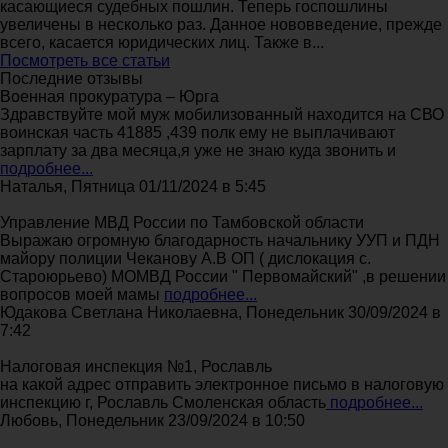
касающиеся судебных пошлин. Теперь госпошлины
увеличены в несколько раз. Данное нововведение, прежде
всего, касается юридических лиц. Также в...
Посмотреть все статьи
Последние отзывы
Военная прокуратура – Юрга
Здравствуйте мой муж мобилизованный находится на СВО
воинская часть 41885 ,439 полк ему не выплачивают
зарплату за два месяца,я уже не знаю куда звонить и
подробнее...
Наталья, Пятница 01/11/2024 в 5:45
Управление МВД России по Тамбовской области
Выражаю огромную благодарность начальнику УУП и ПДН
майору полиции Чеканову А.В ОП ( дислокация с.
Староюрьево) МОМВД России " Первомайский" ,в решении
вопросов моей мамы
подробнее...
Юдакова Светлана Николаевна, Понедельник 30/09/2024 в
7:42
Налоговая инспекция №1, Рославль
на какой адрес отправить электронное письмо в налоговую
инспекцию г, Рославль Смоленская область
подробнее...
Любовь, Понедельник 23/09/2024 в 10:50