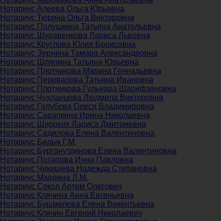
Нотариус Алеева Ольга Юрьевна
Нотариус Тюрина Ольга Викторовна
Нотариус Полушкина Татьяна Анатольевна
Нотариус Шуравенкова Лариса Львовна
Нотариус Круглова Юлия Борисовна
Нотариус Зернина Тамара Александровна
Нотариус Шляпина Татьяна Юрьевна
Нотариус Плотникова Марина Геннадьевна
Нотариус Перевалова Татьяна Ивановна
Нотариус Плотникова Гульнара Шарифзяновна
Нотариус Чухланцева Людмила Викторовна
Нотариус Голубева Олеся Владимировна
Нотариус Сарапкина Ирина Николаевна
Нотариус Широких Лариса Дмитриевна
Нотариус Садилова Елена Валентиновна
Нотариус Билык Г.М.
Нотариус Бургонутдинова Елена Валентиновна
Нотариус Потапова Инна Павловна
Нотариус Чикишева Надежда Степановна
Нотариус Маврина Л.М.
Нотариус Сокол Артем Олегович
Нотариус Клячина Анна Евгеньевна
Нотариус Бушмелева Елена Викентьевна
Нотариус Клячин Евгений Николаевич