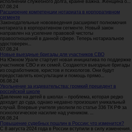
исполнении служебного долга, крайне важна. Женщина о...
07.08.24
Расширение компетенции нотариата в корпоративном
сегменте
Законодательные нововведения расширяют полномочия
нотариата в корпоративном сегменте. Новый закон
направлен на усиление правовой чистоты
правоотношений в данной сфере. Теперь нотариальное
удостоверен...
07.08.24
Новые выездные бригады для участников СВО
На Южном Урале стартует новая инициатива по поддержке
участников СВО и их семей. Создаются выездные бригады
из соцработников, юристов и психологов. Они будут
предоставлять консультации и помощь прямо...
06.08.24
Увольнение за издевательства: громкий прецедент в
российской школе
Давление на детей в школах – проблема, которая редко
доходит до суда, однако недавно произошел уникальный
случай. Впервые учителя уволили по статье 336 ТК РФ за
психологическое насилие над учеником. ...
06.08.24
Повышение судебных пошлин в России: что изменится?
С 8 августа 2024 года в России вступили в силу изменения,