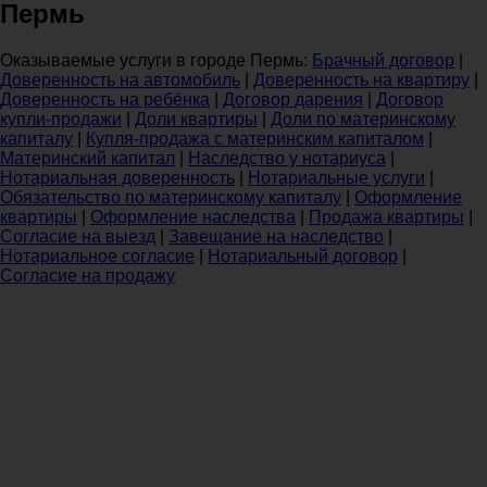
Пермь
Оказываемые услуги в городе Пермь:
Брачный договор
|
Доверенность на автомобиль
|
Доверенность на квартиру
|
Доверенность на ребёнка
|
Договор дарения
|
Договор
купли-продажи
|
Доли квартиры
|
Доли по материнскому
капиталу
|
Купля-продажа с материнским капиталом
|
Материнский капитал
|
Наследство у нотариуса
|
Нотариальная доверенность
|
Нотариальные услуги
|
Обязательство по материнскому капиталу
|
Оформление
квартиры
|
Оформление наследства
|
Продажа квартиры
|
Согласие на выезд
|
Завещание на наследство
|
Нотариальное согласие
|
Нотариальный договор
|
Согласие на продажу