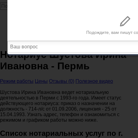
Главная
Нотариусы
Пермский край
Нотариусы Пермь
Нотариус Шустова Ирина Ивановна - Пермь
Нотариус Шустова Ирина
Ивановна - Пермь
Режим работы
Цены
Отзывы (0)
Полезное видео
Шустова Ирина Ивановна ведет нотариальную
деятельностью в Перми с 1993-го года. Имеет статус
действующего нотариуса: приказ о назначении на
должность - 714-л/с от 01.09.2006, лицензия - 25 от
15.04.1993. Узнать адрес, телефон и ознакомиться с
режимом и графиком работы можно ниже.
Список нотариальных услуг по г.