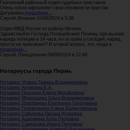
Гиагинский районный отдел судебных приставов
Очень плохо вфполняет свои обязвности пристав
Дагужиева
подробнее...
Сергей, Вторник 10/09/2024 в 5:38
Отдел МВД России по району Митино
Здравствуйте Господа Полицейские! Почему, при вызове
наряда полиции в 24 часа, из-за шума у соседей, наряд,
просто не приезжает? И второй вопрос, это, когда в
подробнее...
Сергей, Понедельник 09/09/2024 в 12:49
Нотариусы города Пермь
Нотариус Углева Тамара Владимировна
Нотариус Антипина Е.А.
Нотариус Прондюк Елена Михайловна
Нотариус Мокрушина Ольга Владимировна
Нотариус Дорофеева Екатерина Георгиевна
Нотариус Головизнина Елена Валентиновна
Нотариус Сабурова Оксана Игоревна
Нотариус Ашихмина Алла Петровна
Нотариус Саркисова Ирина Петровна
Нотариус Шуравенков Алексей Васильевич