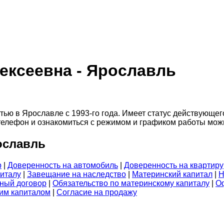
ексеевна - Ярославль
ю в Ярославле с 1993-го года. Имеет статус действующего 
с, телефон и ознакомиться с режимом и графиком работы мож
ославль
р
|
Доверенность на автомобиль
|
Доверенность на квартиру
питалу
|
Завещание на наследство
|
Материнский капитал
|
Н
ный договор
|
Обязательство по материнскому капиталу
|
О
ким капиталом
|
Согласие на продажу