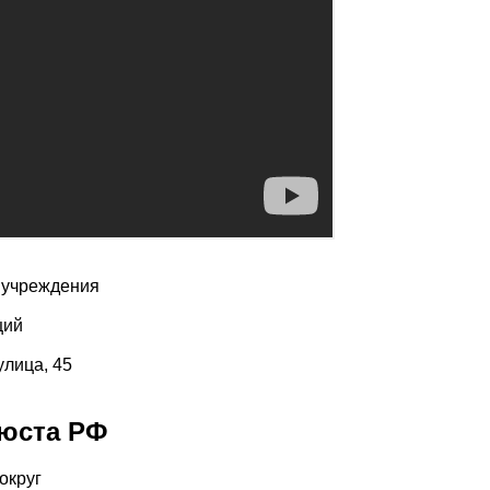
. учреждения
щий
улица, 45
нюста РФ
округ