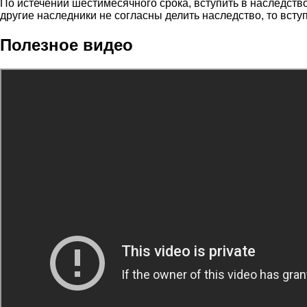
По истечении шестимесячного срока, вступить в наследство
другие наследники не согласны делить наследство, то всту
Полезное видео