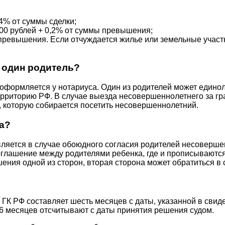
4% от суммы сделки;
000 рублей + 0,2% от суммы превышения;
 превышения. Если отчуждается жилье или земельные участ
 один родитель?
 оформляется у нотариуса. Один из родителей может едино
ерриторию РФ. В случае выезда несовершеннолетнего за гр
у, которую собирается посетить несовершеннолетний.
а?
ляется в случае обоюдного согласия родителей несоверше
соглашение между родителями ребенка, где и прописываютс
ения одной из сторон, вторая сторона может обратиться в
54 ГК РФ составляет шесть месяцев с даты, указанной в свид
6 месяцев отсчитывают с даты принятия решения судом.