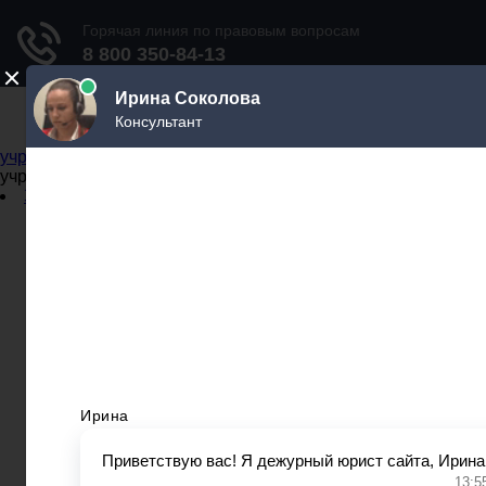
Не официальный справочник государственных
учреждений
Не официальный справочник государственных
учреждений
Задать вопрос юристу
Администрации
Бланки
МВД
Миграционные службы
МФЦ
Налоговые инспекции
Нотариусы
Почта
Прокуратура
Судебные приставы
Суды
Трудовые инспекции
Задать вопрос юристу