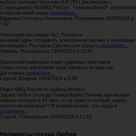
майору полиции Чеканову А.В ОП ( дислокация с.
Староюрьево) МОМВД России " Первомайский" ,в решении
вопросов моей мамы
подробнее...
Юдакова Светлана Николаевна, Понедельник 30/09/2024 в
7:42
Налоговая инспекция №1, Рославль
на какой адрес отправить электронное письмо в налоговую
инспекцию г, Рославль Смоленская область
подробнее...
Любовь, Понедельник 23/09/2024 в 10:50
Гиагинский районный отдел судебных приставов
Очень плохо вфполняет свои обязвности пристав
Дагужиева
подробнее...
Сергей, Вторник 10/09/2024 в 5:38
Отдел МВД России по району Митино
Здравствуйте Господа Полицейские! Почему, при вызове
наряда полиции в 24 часа, из-за шума у соседей, наряд,
просто не приезжает? И второй вопрос, это, когда в
подробнее...
Сергей, Понедельник 09/09/2024 в 12:49
Нотариусы города Любим