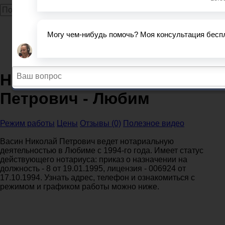
Главная
Нотариусы
Ярославская область
Нотариус Васин Николай Петрович - Любим
Нотариус Васин Николай
Петрович - Любим
Режим работы
Цены
Отзывы (0)
Полезное видео
Васин Николай Петрович ведет нотариальную
деятельностью в Любиме с 1994-го года. Имеет статус
действующего нотариуса: приказ о назначении на
должность - 8 от 19.01.1995, лицензия - 006924 от
17.10.1994. Узнать адрес, телефон и ознакомиться с
режимом и графиком работы можно ниже.