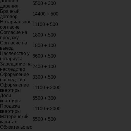
Договор
5500 + 300
дарения
Брачный
14400 + 500
договор
Нотариальное
11100 + 500
согласие
Согласие на
1800 + 500
продажу
Согласие на
1800 + 100
выезд
Наследство у
6600 + 500
нотариуса
Завещание на
2400 + 100
наследство
Оформление
3300 + 500
наследства
Оформление
11100 + 3000
квартиры
Доли
5500 + 300
квартиры
Продажа
11100 + 3000
квартиры
Материнский
5500 + 500
капитал
Обязательство