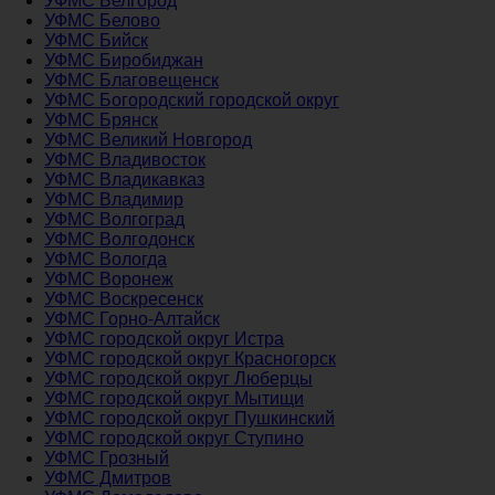
УФМС Белгород
УФМС Белово
УФМС Бийск
УФМС Биробиджан
УФМС Благовещенск
УФМС Богородский городской округ
УФМС Брянск
УФМС Великий Новгород
УФМС Владивосток
УФМС Владикавказ
УФМС Владимир
УФМС Волгоград
УФМС Волгодонск
УФМС Вологда
УФМС Воронеж
УФМС Воскресенск
УФМС Горно-Алтайск
УФМС городской округ Истра
УФМС городской округ Красногорск
УФМС городской округ Люберцы
УФМС городской округ Мытищи
УФМС городской округ Пушкинский
УФМС городской округ Ступино
УФМС Грозный
УФМС Дмитров