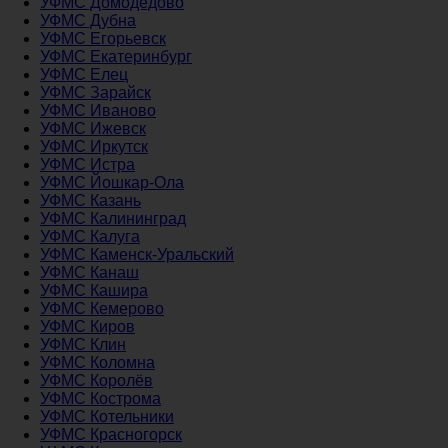
УФМС Домодедово
УФМС Дубна
УФМС Егорьевск
УФМС Екатеринбург
УФМС Елец
УФМС Зарайск
УФМС Иваново
УФМС Ижевск
УФМС Иркутск
УФМС Истра
УФМС Йошкар-Ола
УФМС Казань
УФМС Калининград
УФМС Калуга
УФМС Каменск-Уральский
УФМС Канаш
УФМС Кашира
УФМС Кемерово
УФМС Киров
УФМС Клин
УФМС Коломна
УФМС Королёв
УФМС Кострома
УФМС Котельники
УФМС Красногорск