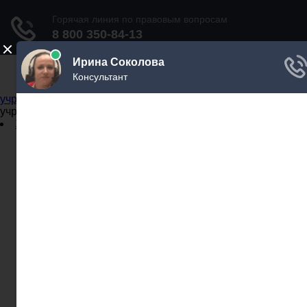
Не официальный справочник государственных
учреждений
Не официальный справочник государственных
учреждений
Задать вопрос юристу
Администрации
Бланки
МВД
Миграционные службы
МФЦ
Налоговые инспекции
Нотариусы
Почта
Прокуратура
Судебные приставы
Суды
Трудовые инспекции
Задать вопрос юристу