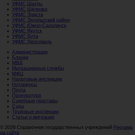
УФМС Шахты
УФМС Щёлково
УФМС Элиста
УФМС Энгельсский район
УФМС Южно-Сахалинск
УФМС Якутск
УФМС Ялта
УФМС Ярославль
Администрации
Бланки
МВД
Миграционные службы
МФЦ
Налоговые инспекции
Нотариусы
Почта
Прокуратура
Судебные приставы
Суды
Трудовые инспекции
Статьи о миграции
© 2026 Справочник государственных учреждений
Реклама
на сайте