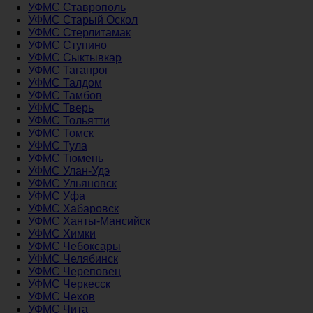
УФМС Ставрополь
УФМС Старый Оскол
УФМС Стерлитамак
УФМС Ступино
УФМС Сыктывкар
УФМС Таганрог
УФМС Талдом
УФМС Тамбов
УФМС Тверь
УФМС Тольятти
УФМС Томск
УФМС Тула
УФМС Тюмень
УФМС Улан-Удэ
УФМС Ульяновск
УФМС Уфа
УФМС Хабаровск
УФМС Ханты-Мансийск
УФМС Химки
УФМС Чебоксары
УФМС Челябинск
УФМС Череповец
УФМС Черкесск
УФМС Чехов
УФМС Чита