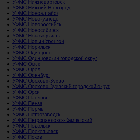
УФМС Нижневартовск
УФМС Нижний Новгород
УФМС Новоалтайск
УФМС Новокузнецк
УФМС Новороссийск
УФМС Новосибирск
УФМС Новочеркасск
УФМС Новый Уренгой
УФМС Норильск
УФМС Одинцово
УФМС Одинцовский городской округ
УФМС Омск
УФМС Орёл
УФМС Оренбург
УФМС Орехово-Зуево
УФМС Орехово-Зуевский городской округ
УФМС Орск
УФМС Павловск
УФМС Пенза
УФМС Пермь
УФМС Петрозаводск
УФМС Петропавловск-Камчатский
УФМС Подольск
УФМС Прокопьевск
УФМС Псков