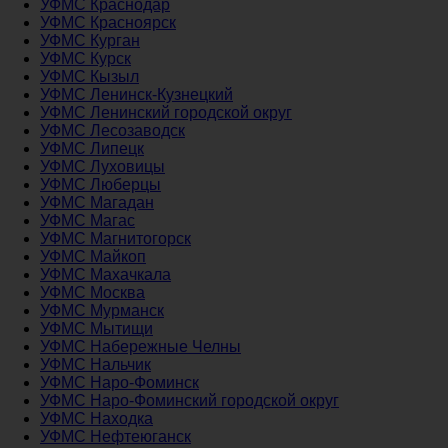
УФМС Краснодар
УФМС Красноярск
УФМС Курган
УФМС Курск
УФМС Кызыл
УФМС Ленинск-Кузнецкий
УФМС Ленинский городской округ
УФМС Лесозаводск
УФМС Липецк
УФМС Луховицы
УФМС Люберцы
УФМС Магадан
УФМС Магас
УФМС Магнитогорск
УФМС Майкоп
УФМС Махачкала
УФМС Москва
УФМС Мурманск
УФМС Мытищи
УФМС Набережные Челны
УФМС Нальчик
УФМС Наро-Фоминск
УФМС Наро-Фоминский городской округ
УФМС Находка
УФМС Нефтеюганск