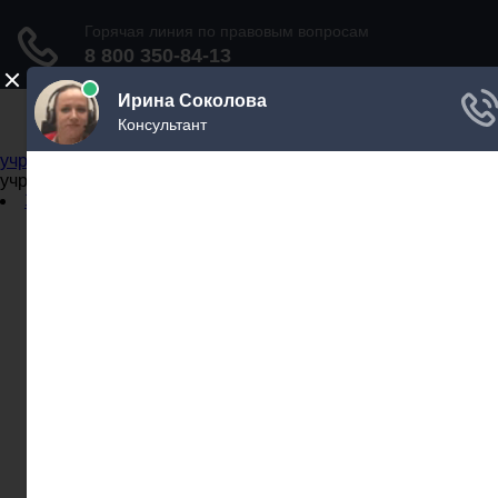
Не официальный справочник государственных
учреждений
Не официальный справочник государственных
учреждений
Задать вопрос юристу
Администрации
Бланки
МВД
Миграционные службы
МФЦ
Налоговые инспекции
Нотариусы
Почта
Прокуратура
Судебные приставы
Суды
Трудовые инспекции
Задать вопрос юристу