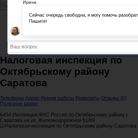
Главная
Налоговые инспекции
Саратовская область
Налоговые инспекции Саратов
Налоговая инспекция по Октябрьскому району
Саратова
Налоговая инспекция по
Октябрьскому району
Саратова
Телефоны
Адрес
Режим работы
Реквизиты
Отзывы (0)
Полезное видео
6454 Инспекция ФНС России по Октябрьскому району г.
Саратова на ул. Железнодорожная 61/69