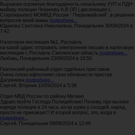
Выражаю огромную благодарность начальнику УУП и ПДН
майору полиции Чеканову А.В ОП ( дислокация с.
Староюрьево) МОМВД России " Первомайский" ,в решении
вопросов моей мамы
подробнее...
Юдакова Светлана Николаевна, Понедельник 30/09/2024 в
7:42
Налоговая инспекция №1, Рославль
на какой адрес отправить электронное письмо в налоговую
инспекцию г, Рославль Смоленская область
подробнее...
Любовь, Понедельник 23/09/2024 в 10:50
Гиагинский районный отдел судебных приставов
Очень плохо вфполняет свои обязвности пристав
Дагужиева
подробнее...
Сергей, Вторник 10/09/2024 в 5:38
Отдел МВД России по району Митино
Здравствуйте Господа Полицейские! Почему, при вызове
наряда полиции в 24 часа, из-за шума у соседей, наряд,
просто не приезжает? И второй вопрос, это, когда в
подробнее...
Сергей, Понедельник 09/09/2024 в 12:49