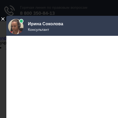
Не официальный справочник государственных
учреждений
Не официальный справочник государственных
учреждений
Задать вопрос юристу
Администрации
Бланки
МВД
Миграционные службы
МФЦ
Налоговые инспекции
Нотариусы
Почта
Прокуратура
Судебные приставы
Суды
Трудовые инспекции
Задать вопрос юристу