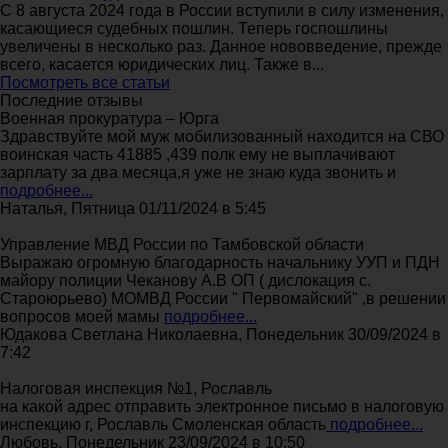
С 8 августа 2024 года в России вступили в силу изменения,
касающиеся судебных пошлин. Теперь госпошлины
увеличены в несколько раз. Данное нововведение, прежде
всего, касается юридических лиц. Также в...
Посмотреть все статьи
Последние отзывы
Военная прокуратура – Юрга
Здравствуйте мой муж мобилизованный находится на СВО
воинская часть 41885 ,439 полк ему не выплачивают
зарплату за два месяца,я уже не знаю куда звонить и
подробнее...
Наталья, Пятница 01/11/2024 в 5:45
Управление МВД России по Тамбовской области
Выражаю огромную благодарность начальнику УУП и ПДН
майору полиции Чеканову А.В ОП ( дислокация с.
Староюрьево) МОМВД России " Первомайский" ,в решении
вопросов моей мамы
подробнее...
Юдакова Светлана Николаевна, Понедельник 30/09/2024 в
7:42
Налоговая инспекция №1, Рославль
на какой адрес отправить электронное письмо в налоговую
инспекцию г, Рославль Смоленская область
подробнее...
Любовь, Понедельник 23/09/2024 в 10:50