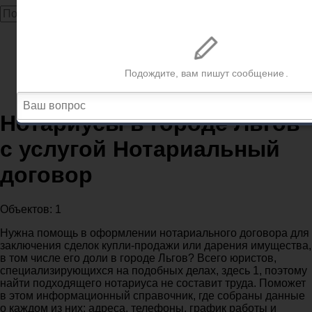
Главная
Нотариусы
Нотариусы Льгов
Нотариусы в городе Льгов с услугой Нотариальный
договор
Нотариусы в городе Льгов
с услугой Нотариальный
договор
Объектов: 1
Нужна помощь в оформлении нотариального договора для
заключения сделок купли-продажи или дарения имущества,
в том числе его доли в городе Льгов? Всего юристов,
специализирующихся на подобных делах, здесь 1, поэтому
найти подходящего нотариуса не составит труда. Поможет
в этом информационный справочник, где собраны данные
о каждом из них: адреса, телефоны, график работы и