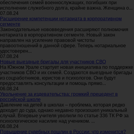
обеспечения семей военнослужащих, погибших при
исполнении служебного долга, крайне важна. Женщина о...
07.08.24
Расширение компетенции нотариата в корпоративном
сегменте
Законодательные нововведения расширяют полномочия
нотариата в корпоративном сегменте. Новый закон
направлен на усиление правовой чистоты
правоотношений в данной сфере. Теперь нотариальное
удостоверен...
07.08.24
Новые выездные бригады для участников СВО
На Южном Урале стартует новая инициатива по поддержке
участников СВО и их семей. Создаются выездные бригады
из соцработников, юристов и психологов. Они будут
предоставлять консультации и помощь прямо...
06.08.24
Увольнение за издевательства: громкий прецедент в
российской школе
Давление на детей в школах – проблема, которая редко
доходит до суда, однако недавно произошел уникальный
случай. Впервые учителя уволили по статье 336 ТК РФ за
психологическое насилие над учеником. ...
06.08.24
Повышение судебных пошлин в России: что изменится?