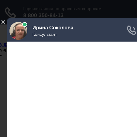
Не официальный справочник государственных
учреждений
Не официальный справочник государственных
учреждений
Задать вопрос юристу
Администрации
Бланки
МВД
Миграционные службы
МФЦ
Налоговые инспекции
Нотариусы
Почта
Прокуратура
Судебные приставы
Суды
Трудовые инспекции
Задать вопрос юристу