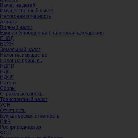
Вычет на детей
Имущественный вычет
Налоговая отчетность
Акцизы
Водный налог
Единая (упрощенная) налоговая декларация
ЕНВД
ЕСХН
Земельный налог
Налог на имущество
Налог на прибыль
НДПИ
НДС
НДФЛ
Патент
Сборы
Страховые взносы
Транспортный налог
УСН
Отчетность
Бухгалтерская отчетность
ПФР
Росприроднадзор
ФСС