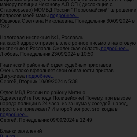
майору полиции Чеканову А.В ОП ( дислокация с.
Староюрьево) МОМВД России " Первомайский" ,в решении
вопросов моей мамы
подробнее...
Юдакова Светлана Николаевна, Понедельник 30/09/2024 в
7:42
Налоговая инспекция №1, Рославль
на какой адрес отправить электронное письмо в налоговую
инспекцию г, Рославль Смоленская область
подробнее...
Любовь, Понедельник 23/09/2024 в 10:50
Гиагинский районный отдел судебных приставов
Очень плохо вфполняет свои обязвности пристав
Дагужиева
подробнее...
Сергей, Вторник 10/09/2024 в 5:38
Отдел МВД России по району Митино
Здравствуйте Господа Полицейские! Почему, при вызове
наряда полиции в 24 часа, из-за шума у соседей, наряд,
просто не приезжает? И второй вопрос, это, когда в
подробнее...
Сергей, Понедельник 09/09/2024 в 12:49
Бланки заявлений
Вычеты