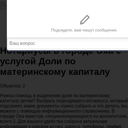
Главная
Нотариусы
Нотариусы Оха
Нотариусы в городе Оха с услугой Доли по
материнскому капиталу
Нотариусы в городе Оха с
услугой Доли по
материнскому капиталу
Объектов: 2
Нужна помощь в выделении доли по материнскому
капиталу детям? Выбрать подходящего нотариуса, который
подскажет, какие документы нужно собрать и что делать, вы
можете с помощью информационного справочника. В
городе Оха юристов, специализирующихся на маткапитале,
всего 2. Для вашего удобства собрана актуальная
информация о каждом из них: адреса, телефоны, график