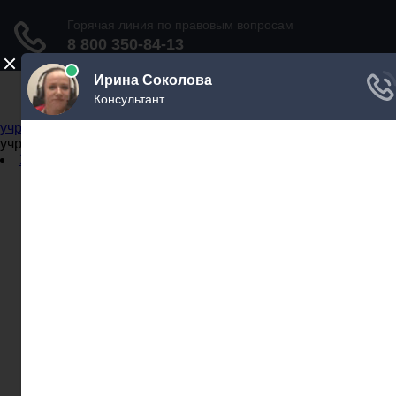
Не официальный справочник государственных
учреждений
Не официальный справочник государственных
учреждений
Задать вопрос юристу
Администрации
Бланки
МВД
Миграционные службы
МФЦ
Налоговые инспекции
Нотариусы
Почта
Прокуратура
Судебные приставы
Суды
Трудовые инспекции
Задать вопрос юристу