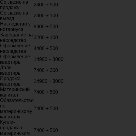
Согласие на
2400 + 500
продажу
Согласие на
2400 + 100
выезд
Наследство у
8900 + 500
нотариуса
Завещание на
3200 + 100
наследство
Оформление
4400 + 500
наследства
Оформление
14900 + 3000
квартиры
Доли
7400 + 300
квартиры
Продажа
14900 + 3000
квартиры
Материнский
7400 + 500
капитал
Обязательство
по
7400 + 500
материнскому
капиталу
Купли-
продажа с
7400 + 500
материнским