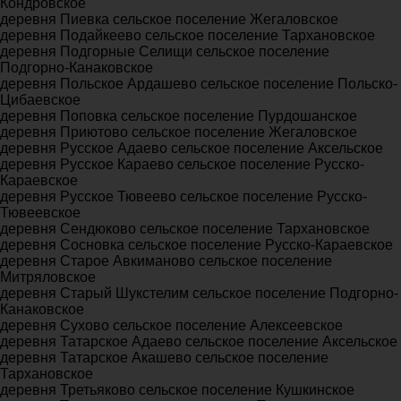
Кондровское
деревня Пиевка сельское поселение Жегаловское
деревня Подайкеево сельское поселение Тархановское
деревня Подгорные Селищи сельское поселение
Подгорно-Канаковское
деревня Польское Ардашево сельское поселение Польско-
Цибаевское
деревня Поповка сельское поселение Пурдошанское
деревня Приютово сельское поселение Жегаловское
деревня Русское Адаево сельское поселение Аксельское
деревня Русское Караево сельское поселение Русско-
Караевское
деревня Русское Тювеево сельское поселение Русско-
Тювеевское
деревня Сендюково сельское поселение Тархановское
деревня Сосновка сельское поселение Русско-Караевское
деревня Старое Авкиманово сельское поселение
Митряловское
деревня Старый Шукстелим сельское поселение Подгорно-
Канаковское
деревня Сухово сельское поселение Алексеевское
деревня Татарское Адаево сельское поселение Аксельское
деревня Татарское Акашево сельское поселение
Тархановское
деревня Третьяково сельское поселение Кушкинское