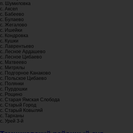
п. Шумиловка
с. Аксел
с. Бабеево
с. Булаево
с. Жегалово
с. Ишейки
с. Кондровка
с. Кушки
с. Лаврентьево
с. Лесное Ардашево
с. Лесное Цибаево
с. Матвеево
с. Митрялы
с. Подгорное Канаково
с. Польское Цибаево
с. Полянки
с. Пурдошки
с. Рощино
с. Старая Ямская Слобода
с. Старый Город
с. Старый Ковыляй
с. Тарханы
с. Урей 3-й