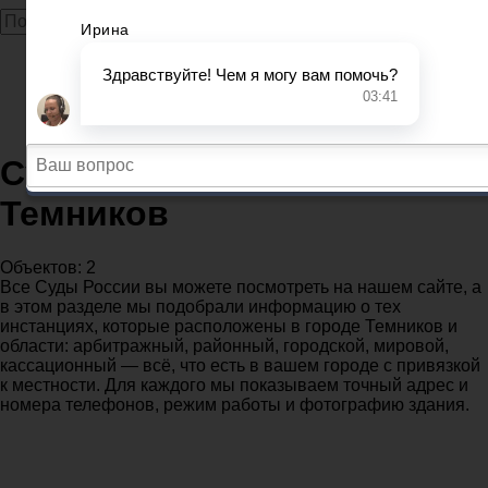
Главная
Суды
Республика Мордовия
Судебные участки в городе Темников
Судебные участки в городе
Темников
Объектов: 2
Все Суды России вы можете посмотреть на нашем сайте, а
в этом разделе мы подобрали информацию о тех
инстанциях, которые расположены в городе Темников и
области: арбитражный, районный, городской, мировой,
кассационный — всё, что есть в вашем городе с привязкой
к местности. Для каждого мы показываем точный адрес и
номера телефонов, режим работы и фотографию здания.