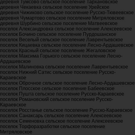
деревня Тумсово сельское поселение Тархановское
деревня Чекаевка сельское поселение Урейское
деревня Чижиково сельское поселение Русско-Тювеевское
деревня Чумартово сельское поселение Митряловское
деревня Шурбино сельское поселение Матвеевское
поселок Александровка сельское поселение Алексеевское
поселок Бочино сельское поселение Пурдошанское
поселок Веселый сельское поселение Лаврентьевское
поселок Кицаевка сельское поселение Лесно-Ардашевское
поселок Красный сельское поселение Жегаловское
поселок Максима Горького сельское поселение Лесно-
Ардашевское
поселок Малиновка сельское поселение Лаврентьевское
поселок Нижний Сатис сельское поселение Русско-
Караевское
поселок Оброчное сельское поселение Лесно-Ардашевское
поселок Плосское сельское поселение Бабеевское
поселок Пушта сельское поселение Русско-Караевское
поселок Романовский сельское поселение Русско-
Караевское
поселок Росстанье сельское поселение Русско-Караевское
поселок Санаксарь сельское поселение Алексеевское
поселок Семеновка сельское поселение Алексеевское
поселок Торфоразработки сельское поселение
Митряловское