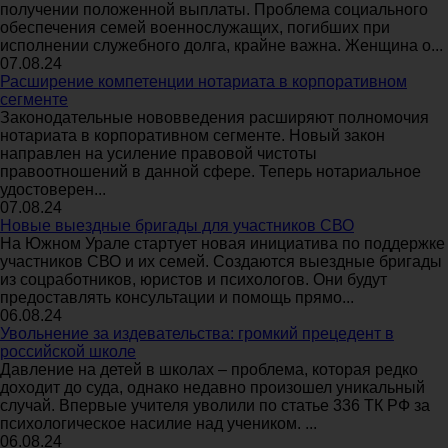
получении положенной выплаты. Проблема социального
обеспечения семей военнослужащих, погибших при
исполнении служебного долга, крайне важна. Женщина о...
07.08.24
Расширение компетенции нотариата в корпоративном
сегменте
Законодательные нововведения расширяют полномочия
нотариата в корпоративном сегменте. Новый закон
направлен на усиление правовой чистоты
правоотношений в данной сфере. Теперь нотариальное
удостоверен...
07.08.24
Новые выездные бригады для участников СВО
На Южном Урале стартует новая инициатива по поддержке
участников СВО и их семей. Создаются выездные бригады
из соцработников, юристов и психологов. Они будут
предоставлять консультации и помощь прямо...
06.08.24
Увольнение за издевательства: громкий прецедент в
российской школе
Давление на детей в школах – проблема, которая редко
доходит до суда, однако недавно произошел уникальный
случай. Впервые учителя уволили по статье 336 ТК РФ за
психологическое насилие над учеником. ...
06.08.24