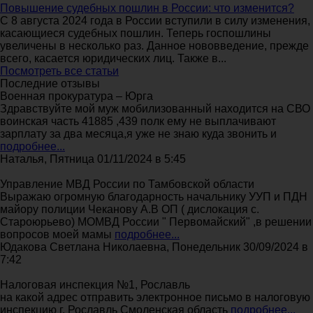
Повышение судебных пошлин в России: что изменится?
С 8 августа 2024 года в России вступили в силу изменения,
касающиеся судебных пошлин. Теперь госпошлины
увеличены в несколько раз. Данное нововведение, прежде
всего, касается юридических лиц. Также в...
Посмотреть все статьи
Последние отзывы
Военная прокуратура – Юрга
Здравствуйте мой муж мобилизованный находится на СВО
воинская часть 41885 ,439 полк ему не выплачивают
зарплату за два месяца,я уже не знаю куда звонить и
подробнее...
Наталья, Пятница 01/11/2024 в 5:45
Управление МВД России по Тамбовской области
Выражаю огромную благодарность начальнику УУП и ПДН
майору полиции Чеканову А.В ОП ( дислокация с.
Староюрьево) МОМВД России " Первомайский" ,в решении
вопросов моей мамы
подробнее...
Юдакова Светлана Николаевна, Понедельник 30/09/2024 в
7:42
Налоговая инспекция №1, Рославль
на какой адрес отправить электронное письмо в налоговую
инспекцию г, Рославль Смоленская область
подробнее...