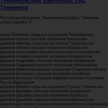
Темниковский районный суд,
Темников
Республика Мордовия, Темниковский район, Темников,
улица Бараева, 3
город Темников городское поселение Темниковское
деревня Агеево сельское поселение Аксельское
деревня Айкеево сельское поселение Тархановское
деревня Айсино сельское поселение Булаевское
деревня Алексеевка сельское поселение Алексеевское
деревня Алкаево сельское поселение Кондровское
деревня Андреевка сельское поселение Андреевкое
деревня Андреевка сельское поселение Жегаловское
деревня Армеевка сельское поселение Староковыляйское
деревня Бегишево сельское поселение Ишейское
деревня Большое Татарское Караево сельское поселение
Русско-Караевское
деревня Верясы сельское поселение Русско-Тювеевское
деревня Высокое сельское поселение Бабеевское
деревня Дасаево сельское поселение Ишейское
деревня Дашкино сельское поселение Матвеевское
деревня Дегтярево сельское поселение Русско-Тювеевское