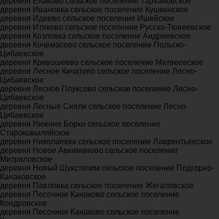
деревня Енаково сельское поселение Тархановское
деревня Ивановка сельское поселение Кушкинское
деревня Идеево сельское поселение Ишейское
деревня Итяково сельское поселение Русско-Тювеевское
деревня Козловка сельское поселение Андреевское
деревня Кочемасово сельское поселение Польско-
Цибаевское
деревня Кривошеево сельское поселение Матвеевское
деревня Лесное Кичатово сельское поселение Лесно-
Цибаевское
деревня Лесное Плуксово сельское поселение Лесно-
Цибаевское
деревня Лесные Сияли сельское поселение Лесно-
Цибаевское
деревня Нижние Борки сельское поселение
Староковыляйское
деревня Николаевка сельское поселение Лаврентьевское
деревня Новое Авкиманово сельское поселение
Митряловское
деревня Новый Шукстелим сельское поселение Подгорно-
Канаковское
деревня Павловка сельское поселение Жегаловское
деревня Песочное Канаково сельское поселение
Кондровское
деревня Песочное Канаково сельское поселение