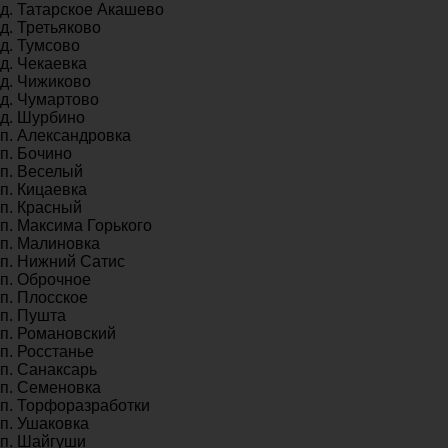
д. Татарское Акашево
д. Третьяково
д. Тумсово
д. Чекаевка
д. Чижиково
д. Чумартово
д. Шурбино
п. Александровка
п. Бочино
п. Веселый
п. Кицаевка
п. Красный
п. Максима Горького
п. Малиновка
п. Нижний Сатис
п. Оброчное
п. Плосское
п. Пушта
п. Романовский
п. Росстанье
п. Санаксарь
п. Семеновка
п. Торфоразработки
п. Ушаковка
п. Шайгуши