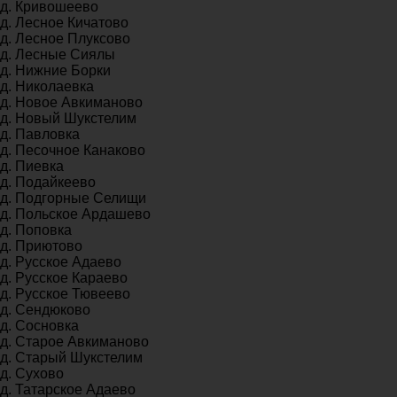
д. Кривошеево
д. Лесное Кичатово
д. Лесное Плуксово
д. Лесные Сиялы
д. Нижние Борки
д. Николаевка
д. Новое Авкиманово
д. Новый Шукстелим
д. Павловка
д. Песочное Канаково
д. Пиевка
д. Подайкеево
д. Подгорные Селищи
д. Польское Ардашево
д. Поповка
д. Приютово
д. Русское Адаево
д. Русское Караево
д. Русское Тювеево
д. Сендюково
д. Сосновка
д. Старое Авкиманово
д. Старый Шукстелим
д. Сухово
д. Татарское Адаево