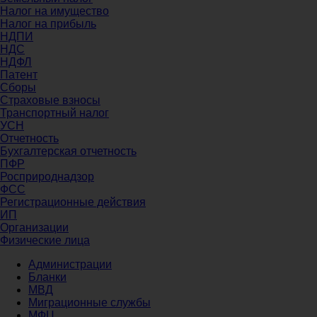
Налог на имущество
Налог на прибыль
НДПИ
НДС
НДФЛ
Патент
Сборы
Страховые взносы
Транспортный налог
УСН
Отчетность
Бухгалтерская отчетность
ПФР
Росприроднадзор
ФСС
Регистрационные действия
ИП
Организации
Физические лица
Администрации
Бланки
МВД
Миграционные службы
МФЦ