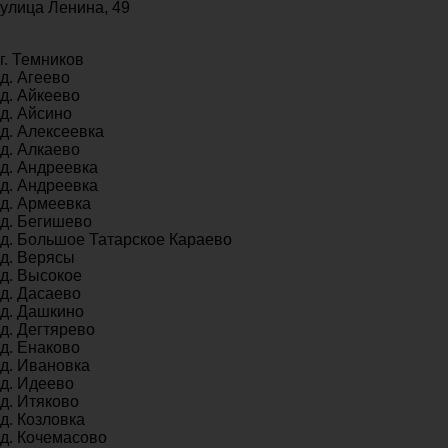
улица Ленина, 49
г. Темников
д. Агеево
д. Айкеево
д. Айсино
д. Алексеевка
д. Алкаево
д. Андреевка
д. Андреевка
д. Армеевка
д. Бегишево
д. Большое Татарское Караево
д. Верясы
д. Высокое
д. Дасаево
д. Дашкино
д. Дегтярево
д. Енаково
д. Ивановка
д. Идеево
д. Итяково
д. Козловка
д. Кочемасово