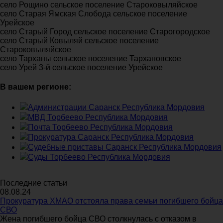
село Рощино сельское поселение Староковыляйское
село Старая Ямская Слобода сельское поселение
Урейское
село Старый Город сельское поселение Старогородское
село Старый Ковыляй сельское поселение
Староковыляйское
село Тарханы сельское поселение Тархановское
село Урей 3-й сельское поселение Урейское
В вашем регионе:
Администрации Саранск Республика Мордовия
МВД Торбеево Республика Мордовия
Почта Торбеево Республика Мордовия
Прокуратура Саранск Республика Мордовия
Судебные приставы Саранск Республика Мордовия
Суды Торбеево Республика Мордовия
Последние статьи
08.08.24
Прокуратура ХМАО отстояла права семьи погибшего бойца
СВО
Жена погибшего бойца СВО столкнулась с отказом в