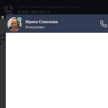
Не официальный справочник государственных
учреждений
Не официальный справочник государственных
учреждений
Задать вопрос юристу
Администрации
Бланки
МВД
Миграционные службы
МФЦ
Налоговые инспекции
Нотариусы
Почта
Прокуратура
Судебные приставы
Суды
Трудовые инспекции
Задать вопрос юристу