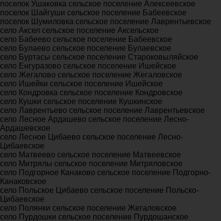
поселок Ушаковка сельское поселение Алексеевское
поселок Шайгуши сельское поселение Бабеевское
поселок Шумиловка сельское поселение Лаврентьевское
село Аксел сельское поселение Аксельское
село Бабеево сельское поселение Бабеевское
село Булаево сельское поселение Булаевское
село Буртасы сельское поселение Староковыляйское
село Енгуразово сельское поселение Ишейское
село Жегалово сельское поселение Жегаловское
село Ишейки сельское поселение Ишейское
село Кондровка сельское поселение Кондровское
село Кушки сельское поселение Кушкинское
село Лаврентьево сельское поселение Лаврентьевское
село Лесное Ардашево сельское поселение Лесно-
Ардашевское
село Лесное Цибаево сельское поселение Лесно-
Цибаевское
село Матвеево сельское поселение Матвеевское
село Митрялы сельское поселение Митряловское
село Подгорное Канаково сельское поселение Подгорно-
Канаковское
село Польское Цибаево сельское поселение Польско-
Цибаевское
село Полянки сельское поселение Жегаловское
село Пурдошки сельское поселение Пурдошанское