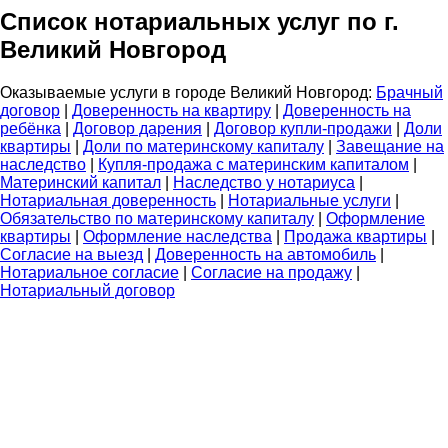
Список нотариальных услуг по г.
Великий Новгород
Оказываемые услуги в городе Великий Новгород:
Брачный
договор
|
Доверенность на квартиру
|
Доверенность на
ребёнка
|
Договор дарения
|
Договор купли-продажи
|
Доли
квартиры
|
Доли по материнскому капиталу
|
Завещание на
наследство
|
Купля-продажа с материнским капиталом
|
Материнский капитал
|
Наследство у нотариуса
|
Нотариальная доверенность
|
Нотариальные услуги
|
Обязательство по материнскому капиталу
|
Оформление
квартиры
|
Оформление наследства
|
Продажа квартиры
|
Согласие на выезд
|
Доверенность на автомобиль
|
Нотариальное согласие
|
Согласие на продажу
|
Нотариальный договор