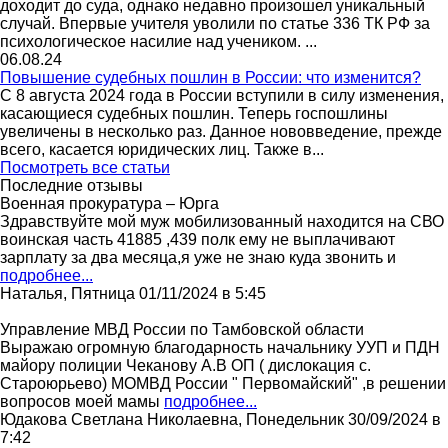
доходит до суда, однако недавно произошел уникальный
случай. Впервые учителя уволили по статье 336 ТК РФ за
психологическое насилие над учеником. ...
06.08.24
Повышение судебных пошлин в России: что изменится?
С 8 августа 2024 года в России вступили в силу изменения,
касающиеся судебных пошлин. Теперь госпошлины
увеличены в несколько раз. Данное нововведение, прежде
всего, касается юридических лиц. Также в...
Посмотреть все статьи
Последние отзывы
Военная прокуратура – Юрга
Здравствуйте мой муж мобилизованный находится на СВО
воинская часть 41885 ,439 полк ему не выплачивают
зарплату за два месяца,я уже не знаю куда звонить и
подробнее...
Наталья, Пятница 01/11/2024 в 5:45
Управление МВД России по Тамбовской области
Выражаю огромную благодарность начальнику УУП и ПДН
майору полиции Чеканову А.В ОП ( дислокация с.
Староюрьево) МОМВД России " Первомайский" ,в решении
вопросов моей мамы
подробнее...
Юдакова Светлана Николаевна, Понедельник 30/09/2024 в
7:42