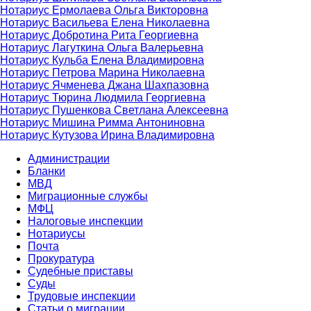
Нотариус Ермолаева Ольга Викторовна
Нотариус Васильева Елена Николаевна
Нотариус Добротина Рита Георгиевна
Нотариус Лагуткина Ольга Валерьевна
Нотариус Кульба Елена Владимировна
Нотариус Петрова Марина Николаевна
Нотариус Ячменева Джана Шахпазовна
Нотариус Тюрина Людмила Георгиевна
Нотариус Пушенкова Светлана Алексеевна
Нотариус Мишина Римма Антониновна
Нотариус Кутузова Ирина Владимировна
Администрации
Бланки
МВД
Миграционные службы
МФЦ
Налоговые инспекции
Нотариусы
Почта
Прокуратура
Судебные приставы
Суды
Трудовые инспекции
Статьи о миграции