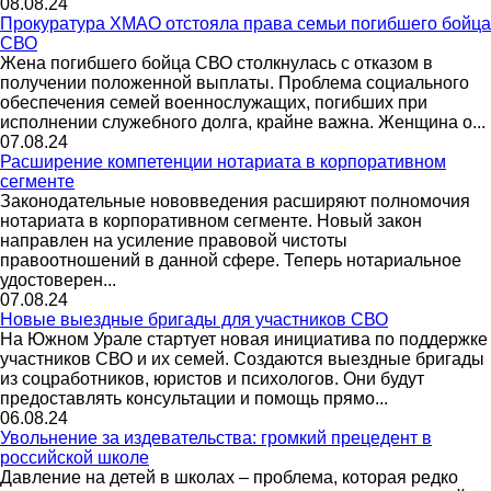
08.08.24
Прокуратура ХМАО отстояла права семьи погибшего бойца
СВО
Жена погибшего бойца СВО столкнулась с отказом в
получении положенной выплаты. Проблема социального
обеспечения семей военнослужащих, погибших при
исполнении служебного долга, крайне важна. Женщина о...
07.08.24
Расширение компетенции нотариата в корпоративном
сегменте
Законодательные нововведения расширяют полномочия
нотариата в корпоративном сегменте. Новый закон
направлен на усиление правовой чистоты
правоотношений в данной сфере. Теперь нотариальное
удостоверен...
07.08.24
Новые выездные бригады для участников СВО
На Южном Урале стартует новая инициатива по поддержке
участников СВО и их семей. Создаются выездные бригады
из соцработников, юристов и психологов. Они будут
предоставлять консультации и помощь прямо...
06.08.24
Увольнение за издевательства: громкий прецедент в
российской школе
Давление на детей в школах – проблема, которая редко