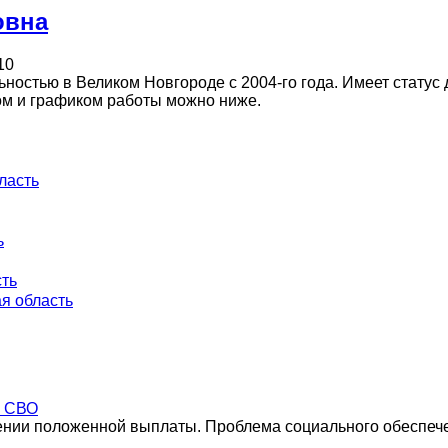
овна
10
остью в Великом Новгороде с 2004-го года. Имеет статус д
мом и графиком работы можно ниже.
ласть
ь
сть
я область
а СВО
чении положенной выплаты. Проблема социального обеспеч