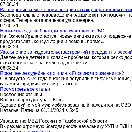
07.08.24
Расширение компетенции нотариата в корпоративном сегм
Законодательные нововведения расширяют полномочия нот
сфере. Теперь нотариальное удостоверен...
07.08.24
Новые выездные бригады для участников СВО
На Южном Урале стартует новая инициатива по поддержке 
предоставлять консультации и помощь прямо...
06.08.24
Увольнение за издевательства: громкий прецедент в росси
Давление на детей в школах – проблема, которая редко до
психологическое насилие над учеником. ...
06.08.24
Повышение судебных пошлин в России: что изменится?
С 8 августа 2024 года в России вступили в силу изменени
касается юридических лиц. Также в...
Посмотреть все статьи
Последние отзывы
Военная прокуратура – Юрга
Здравствуйте мой муж мобилизованный находится на СВО во
Наталья, Пятница 01/11/2024 в 5:45
Управление МВД России по Тамбовской области
Выражаю огромную благодарность начальнику УУП и ПДН м
моей мамы
подробнее...