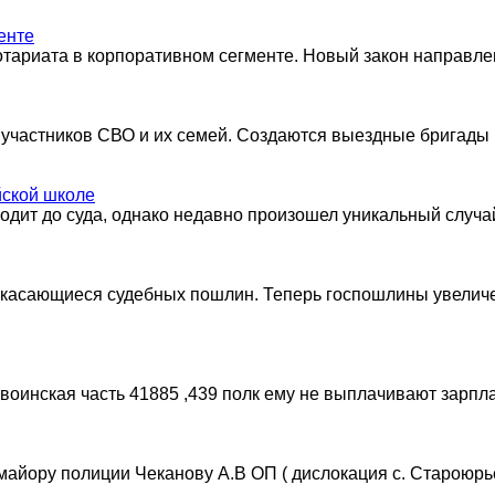
енте
ариата в корпоративном сегменте. Новый закон направле
участников СВО и их семей. Создаются выездные бригады и
йской школе
ходит до суда, однако недавно произошел уникальный случа
я, касающиеся судебных пошлин. Теперь госпошлины увеличе
инская часть 41885 ,439 полк ему не выплачивают зарплат
айору полиции Чеканову А.В ОП ( дислокация с. Староюр