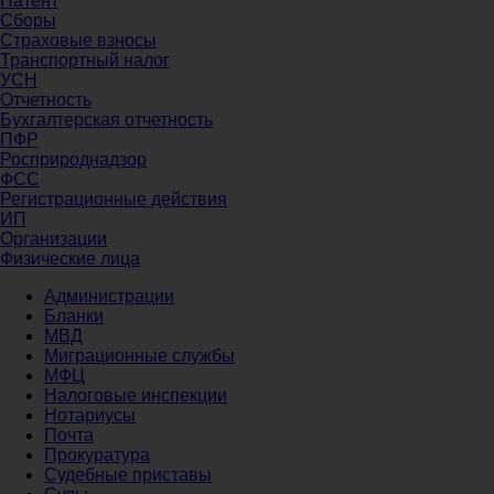
Патент
Сборы
Страховые взносы
Транспортный налог
УСН
Отчетность
Бухгалтерская отчетность
ПФР
Росприроднадзор
ФСС
Регистрационные действия
ИП
Организации
Физические лица
Администрации
Бланки
МВД
Миграционные службы
МФЦ
Налоговые инспекции
Нотариусы
Почта
Прокуратура
Судебные приставы