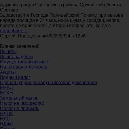
Администрация Сосковского района Орловской области,
Сосково
Здравствуйте Господа Полицейские! Почему, при вызове
наряда полиции в 24 часа, из-за шума у соседей, наряд,
просто не приезжает? И второй вопрос, это, когда в
подробнее...
Сергей, Понедельник 09/09/2024 в 12:49
Бланки заявлений
Вычеты
Вычет на детей
Имущественный вычет
Налоговая отчетность
Акцизы
Водный налог
Единая (упрощенная) налоговая декларация
ЕНВД
ЕСХН
Земельный налог
Налог на имущество
Налог на прибыль
НДПИ
НДС
НДФЛ