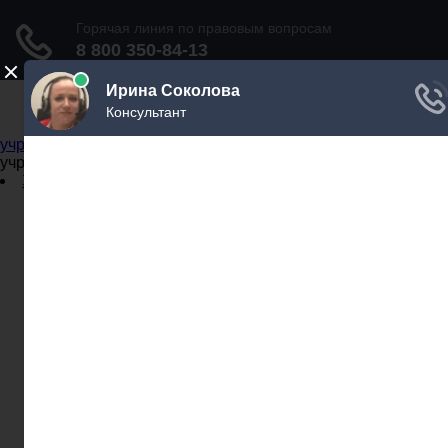
Не официальный справочник государственных
учреждений
Не официальный справочник государственных
учреждений
Задать вопрос юристу
Администрации
Бланки
МВД
Миграционные службы
МФЦ
Налоговые инспекции
Нотариусы
Почта
Прокуратура
Судебные приставы
Суды
Трудовые инспекции
Задать вопрос юристу