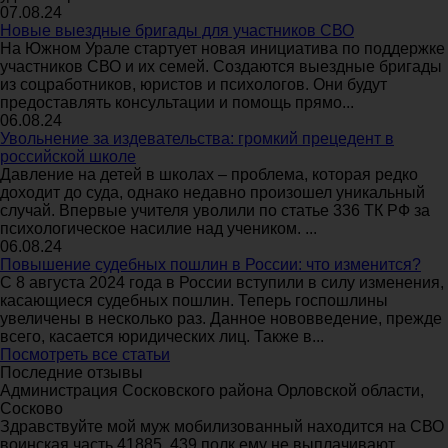
07.08.24
Новые выездные бригады для участников СВО
На Южном Урале стартует новая инициатива по поддержке
участников СВО и их семей. Создаются выездные бригады
из соцработников, юристов и психологов. Они будут
предоставлять консультации и помощь прямо...
06.08.24
Увольнение за издевательства: громкий прецедент в
российской школе
Давление на детей в школах – проблема, которая редко
доходит до суда, однако недавно произошел уникальный
случай. Впервые учителя уволили по статье 336 ТК РФ за
психологическое насилие над учеником. ...
06.08.24
Повышение судебных пошлин в России: что изменится?
С 8 августа 2024 года в России вступили в силу изменения,
касающиеся судебных пошлин. Теперь госпошлины
увеличены в несколько раз. Данное нововведение, прежде
всего, касается юридических лиц. Также в...
Посмотреть все статьи
Последние отзывы
Администрация Сосковского района Орловской области,
Сосково
Здравствуйте мой муж мобилизованный находится на СВО
воинская часть 41885 ,439 полк ему не выплачивают