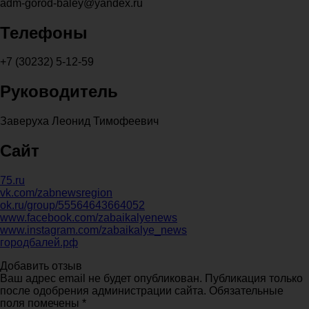
adm-gorod-baley@yandex.ru
Телефоны
+7 (30232) 5-12-59
Руководитель
Заверуха Леонид Тимофеевич
Сайт
75.ru
vk.com/zabnewsregion
ok.ru/group/55564643664052
www.facebook.com/zabaikalyenews
www.instagram.com/zabaikalye_news
городбалей.рф
Добавить отзыв
Ваш адрес email не будет опубликован. Публикация только
после одобрения администрации сайта. Обязательные
поля помечены *