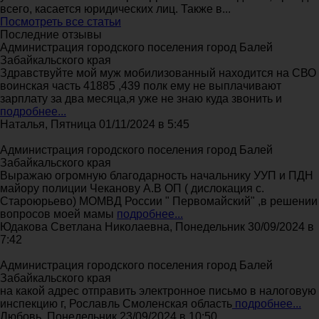
всего, касается юридических лиц. Также в...
Посмотреть все статьи
Последние отзывы
Администрация городского поселения город Балей
Забайкальского края
Здравствуйте мой муж мобилизованный находится на СВО
воинская часть 41885 ,439 полк ему не выплачивают
зарплату за два месяца,я уже не знаю куда звонить и
подробнее...
Наталья, Пятница 01/11/2024 в 5:45
Администрация городского поселения город Балей
Забайкальского края
Выражаю огромную благодарность начальнику УУП и ПДН
майору полиции Чеканову А.В ОП ( дислокация с.
Староюрьево) МОМВД России " Первомайский" ,в решении
вопросов моей мамы
подробнее...
Юдакова Светлана Николаевна, Понедельник 30/09/2024 в
7:42
Администрация городского поселения город Балей
Забайкальского края
на какой адрес отправить электронное письмо в налоговую
инспекцию г, Рославль Смоленская область
подробнее...
Любовь, Понедельник 23/09/2024 в 10:50