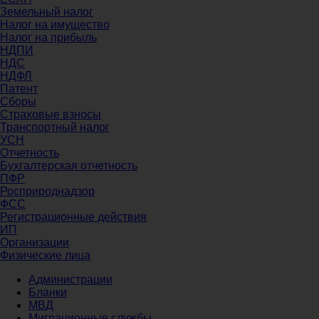
Земельный налог
Налог на имущество
Налог на прибыль
НДПИ
НДС
НДФЛ
Патент
Сборы
Страховые взносы
Транспортный налог
УСН
Отчетность
Бухгалтерская отчетность
ПФР
Росприроднадзор
ФСС
Регистрационные действия
ИП
Организации
Физические лица
Администрации
Бланки
МВД
Миграционные службы