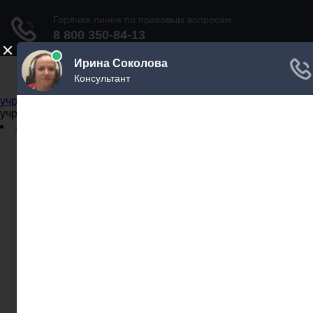
Не официальный справочник государственных
учреждений
Не официальный справочник государственных
учреждений
Задать вопрос юристу
Администрации
Бланки
МВД
Миграционные службы
МФЦ
Налоговые инспекции
Нотариусы
Почта
Прокуратура
Судебные приставы
Суды
Трудовые инспекции
Задать вопрос юристу