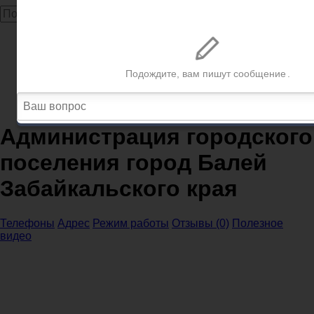
Главная
Администрации
Забайкальский край
Администрации Балей
Администрация городского поселения город Балей
Забайкальского края
Администрация городского
поселения город Балей
Забайкальского края
Телефоны
Адрес
Режим работы
Отзывы (0)
Полезное
видео