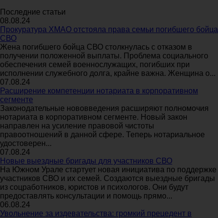
Последние статьи
08.08.24
Прокуратура ХМАО отстояла права семьи погибшего бойца
СВО
Жена погибшего бойца СВО столкнулась с отказом в
получении положенной выплаты. Проблема социального
обеспечения семей военнослужащих, погибших при
исполнении служебного долга, крайне важна. Женщина о...
07.08.24
Расширение компетенции нотариата в корпоративном
сегменте
Законодательные нововведения расширяют полномочия
нотариата в корпоративном сегменте. Новый закон
направлен на усиление правовой чистоты
правоотношений в данной сфере. Теперь нотариальное
удостоверен...
07.08.24
Новые выездные бригады для участников СВО
На Южном Урале стартует новая инициатива по поддержке
участников СВО и их семей. Создаются выездные бригады
из соцработников, юристов и психологов. Они будут
предоставлять консультации и помощь прямо...
06.08.24
Увольнение за издевательства: громкий прецедент в