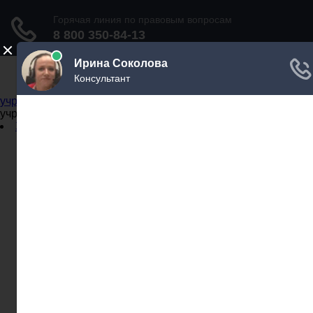
Не официальный справочник государственных
учреждений
Не официальный справочник государственных
учреждений
Задать вопрос юристу
Администрации
Бланки
МВД
Миграционные службы
МФЦ
Налоговые инспекции
Нотариусы
Почта
Прокуратура
Судебные приставы
Суды
Трудовые инспекции
Задать вопрос юристу