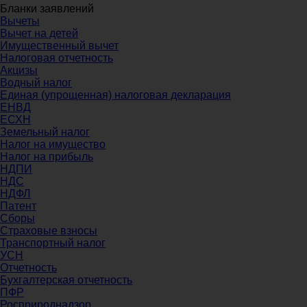
Бланки заявлений
Вычеты
Вычет на детей
Имущественный вычет
Налоговая отчетность
Акцизы
Водный налог
Единая (упрощенная) налоговая декларация
ЕНВД
ЕСХН
Земельный налог
Налог на имущество
Налог на прибыль
НДПИ
НДС
НДФЛ
Патент
Сборы
Страховые взносы
Транспортный налог
УСН
Отчетность
Бухгалтерская отчетность
ПФР
Росприроднадзор