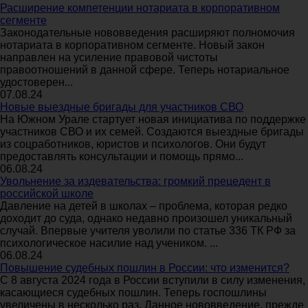
Расширение компетенции нотариата в корпоративном
сегменте
Законодательные нововведения расширяют полномочия
нотариата в корпоративном сегменте. Новый закон
направлен на усиление правовой чистоты
правоотношений в данной сфере. Теперь нотариальное
удостоверен...
07.08.24
Новые выездные бригады для участников СВО
На Южном Урале стартует новая инициатива по поддержке
участников СВО и их семей. Создаются выездные бригады
из соцработников, юристов и психологов. Они будут
предоставлять консультации и помощь прямо...
06.08.24
Увольнение за издевательства: громкий прецедент в
российской школе
Давление на детей в школах – проблема, которая редко
доходит до суда, однако недавно произошел уникальный
случай. Впервые учителя уволили по статье 336 ТК РФ за
психологическое насилие над учеником. ...
06.08.24
Повышение судебных пошлин в России: что изменится?
С 8 августа 2024 года в России вступили в силу изменения,
касающиеся судебных пошлин. Теперь госпошлины
увеличены в несколько раз. Данное нововведение, прежде