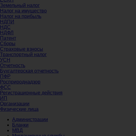
Земельный налог
Налог на имущество
Налог на прибыль
НДПИ
НДС
НДФЛ
Патент
Сборы
Страховые взносы
Транспортный налог
УСН
Отчетность
Бухгалтерская отчетность
ПФР
Росприроднадзор
ФСС
Регистрационные действия
ИП
Организации
Физические лица
Администрации
Бланки
МВД
Миграционные службы