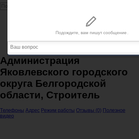
Главная
Администрации
Белгородская область
Администрации Строитель
Администрация Яковлевского городского округа
Белгородской области, Строитель
Администрация
Яковлевского городского
округа Белгородской
области, Строитель
Телефоны
Адрес
Режим работы
Отзывы (0)
Полезное
видео