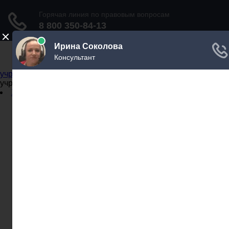
Не официальный справочник государственных
учреждений
Не официальный справочник государственных
учреждений
Задать вопрос юристу
Администрации
Бланки
МВД
Миграционные службы
МФЦ
Налоговые инспекции
Нотариусы
Почта
Прокуратура
Судебные приставы
Суды
Трудовые инспекции
Задать вопрос юристу