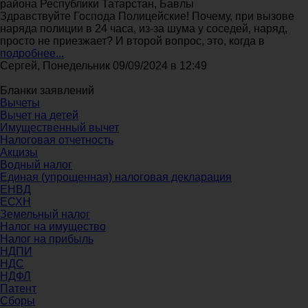
района Республики Татарстан, Бавлы
Здравствуйте Господа Полицейские! Почему, при вызове
наряда полиции в 24 часа, из-за шума у соседей, наряд,
просто не приезжает? И второй вопрос, это, когда в
подробнее...
Сергей, Понедельник 09/09/2024 в 12:49
Бланки заявлений
Вычеты
Вычет на детей
Имущественный вычет
Налоговая отчетность
Акцизы
Водный налог
Единая (упрощенная) налоговая декларация
ЕНВД
ЕСХН
Земельный налог
Налог на имущество
Налог на прибыль
НДПИ
НДС
НДФЛ
Патент
Сборы