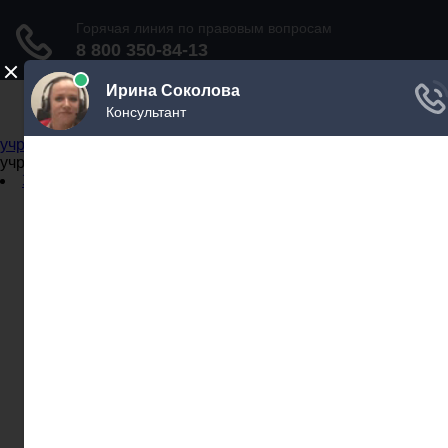
Не официальный справочник государственных
учреждений
Не официальный справочник государственных
учреждений
Задать вопрос юристу
Администрации
Бланки
МВД
Миграционные службы
МФЦ
Налоговые инспекции
Нотариусы
Почта
Прокуратура
Судебные приставы
Суды
Трудовые инспекции
Задать вопрос юристу