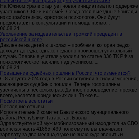
Новые выездные бригады для участников СВО
На Южном Урале стартует новая инициатива по поддержке
участников СВО и их семей. Создаются выездные бригады
из соцработников, юристов и психологов. Они будут
предоставлять консультации и помощь прямо...
06.08.24
Увольнение за издевательства: громкий прецедент в
российской школе
Давление на детей в школах – проблема, которая редко
доходит до суда, однако недавно произошел уникальный
случай. Впервые учителя уволили по статье 336 ТК РФ за
психологическое насилие над учеником. ...
06.08.24
Повышение судебных пошлин в России: что изменится?
С 8 августа 2024 года в России вступили в силу изменения,
касающиеся судебных пошлин. Теперь госпошлины
увеличены в несколько раз. Данное нововведение, прежде
всего, касается юридических лиц. Также в...
Посмотреть все статьи
Последние отзывы
Исполнительный комитет Бавлинского муниципального
района Республики Татарстан, Бавлы
Здравствуйте мой муж мобилизованный находится на СВО
воинская часть 41885 ,439 полк ему не выплачивают
зарплату за два месяца,я уже не знаю куда звонить и