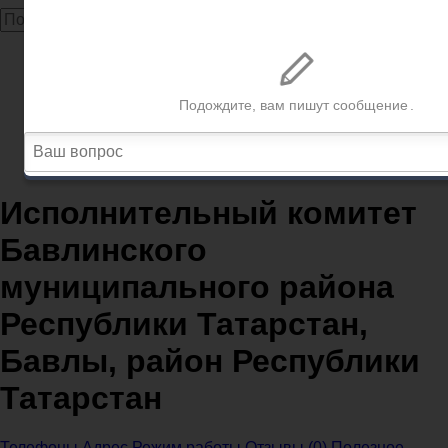
Главная
Администрации
Республика Татарстан
Администрации Бавлы
Исполнительный комитет Бавлинского
муниципального района Республики Татарстан,
Бавлы, район Республики Татарстан
Исполнительный комитет
Бавлинского
муниципального района
Республики Татарстан,
Бавлы, район Республики
Татарстан
Телефоны
Адрес
Режим работы
Отзывы (0)
Полезное