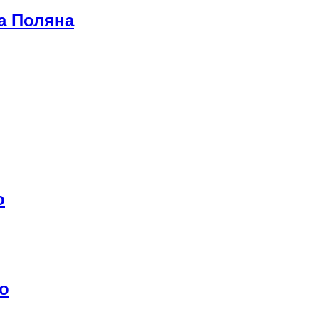
а Поляна
о
о