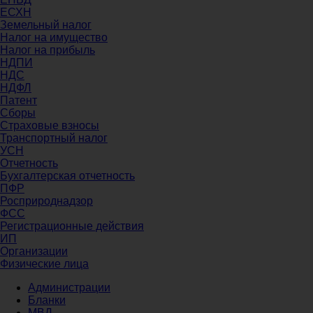
ЕСХН
Земельный налог
Налог на имущество
Налог на прибыль
НДПИ
НДС
НДФЛ
Патент
Сборы
Страховые взносы
Транспортный налог
УСН
Отчетность
Бухгалтерская отчетность
ПФР
Росприроднадзор
ФСС
Регистрационные действия
ИП
Организации
Физические лица
Администрации
Бланки
МВД