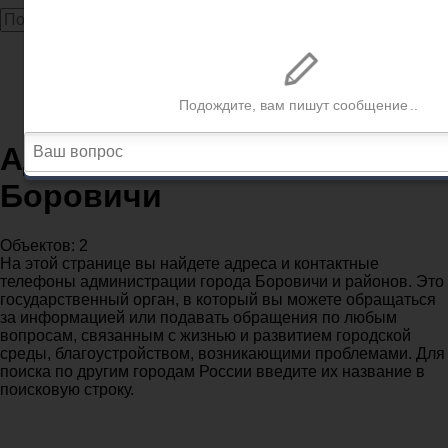
Главная
Администрации
Новгородская область
Администрации в городе Боровичи
Администрации в городе
Боровичи
Объектов: 2
На этой странице вы найдете адреса и контактные
телефоны администрации города Боровичи и районов. Это
государственный орган, в который вы можете обращаться
за информацией или подавать обращения по любым
вопросам, связанным с жизнью и развитием городской
среды, благоустройством, возникающими проблемами. Для
поиска по другим городам России введите их название в
поисковую строку.