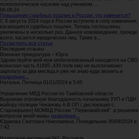
психологическое насилие над учеником. ...
06.08.24
Повышение судебных пошлин в России: что изменится?
С 8 августа 2024 года в России вступили в силу изменения,
касающиеся судебных пошлин. Теперь госпошлины
увеличены в несколько раз. Данное нововведение, прежде
всего, касается юридических лиц. Также в...
Посмотреть все статьи
Последние отзывы
Военная прокуратура – Юрга
Здравствуйте мой муж мобилизованный находится на СВО
воинская часть 41885 ,439 полк ему не выплачивают
зарплату за два месяца,я уже не знаю куда звонить и
подробнее...
Наталья, Пятница 01/11/2024 в 5:45
Управление МВД России по Тамбовской области
Выражаю огромную благодарность начальнику УУП и ПДН
майору полиции Чеканову А.В ОП ( дислокация с.
Староюрьево) МОМВД России " Первомайский" ,в решении
вопросов моей мамы
подробнее...
Юдакова Светлана Николаевна, Понедельник 30/09/2024 в
7:42
Налоговая инспекция №1, Рославль