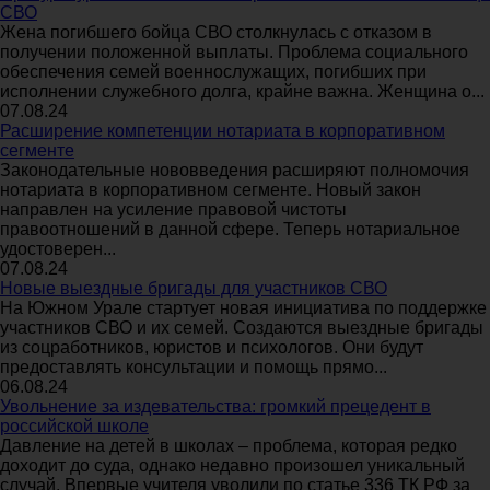
СВО
Жена погибшего бойца СВО столкнулась с отказом в
получении положенной выплаты. Проблема социального
обеспечения семей военнослужащих, погибших при
исполнении служебного долга, крайне важна. Женщина о...
07.08.24
Расширение компетенции нотариата в корпоративном
сегменте
Законодательные нововведения расширяют полномочия
нотариата в корпоративном сегменте. Новый закон
направлен на усиление правовой чистоты
правоотношений в данной сфере. Теперь нотариальное
удостоверен...
07.08.24
Новые выездные бригады для участников СВО
На Южном Урале стартует новая инициатива по поддержке
участников СВО и их семей. Создаются выездные бригады
из соцработников, юристов и психологов. Они будут
предоставлять консультации и помощь прямо...
06.08.24
Увольнение за издевательства: громкий прецедент в
российской школе
Давление на детей в школах – проблема, которая редко
доходит до суда, однако недавно произошел уникальный
случай. Впервые учителя уволили по статье 336 ТК РФ за