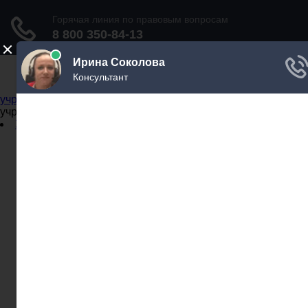
Не официальный справочник государственных
учреждений
Не официальный справочник государственных
учреждений
Задать вопрос юристу
Администрации
Бланки
МВД
Миграционные службы
МФЦ
Налоговые инспекции
Нотариусы
Почта
Прокуратура
Судебные приставы
Суды
Трудовые инспекции
Задать вопрос юристу