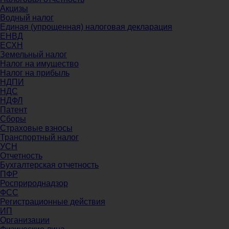
Акцизы
Водный налог
Единая (упрощенная) налоговая декларация
ЕНВД
ЕСХН
Земельный налог
Налог на имущество
Налог на прибыль
НДПИ
НДС
НДФЛ
Патент
Сборы
Страховые взносы
Транспортный налог
УСН
Отчетность
Бухгалтерская отчетность
ПФР
Росприроднадзор
ФСС
Регистрационные действия
ИП
Организации