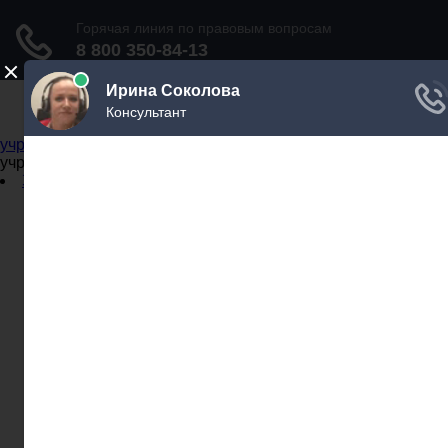
Не официальный справочник государственных
учреждений
Не официальный справочник государственных
учреждений
Задать вопрос юристу
Администрации
Бланки
МВД
Миграционные службы
МФЦ
Налоговые инспекции
Нотариусы
Почта
Прокуратура
Судебные приставы
Суды
Трудовые инспекции
Задать вопрос юристу