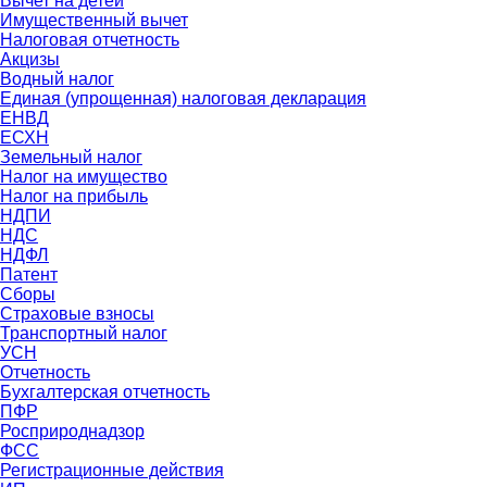
Вычет на детей
Имущественный вычет
Налоговая отчетность
Акцизы
Водный налог
Единая (упрощенная) налоговая декларация
ЕНВД
ЕСХН
Земельный налог
Налог на имущество
Налог на прибыль
НДПИ
НДС
НДФЛ
Патент
Сборы
Страховые взносы
Транспортный налог
УСН
Отчетность
Бухгалтерская отчетность
ПФР
Росприроднадзор
ФСС
Регистрационные действия