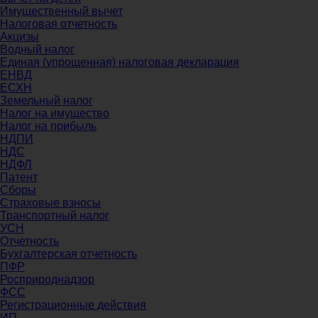
Имущественный вычет
Налоговая отчетность
Акцизы
Водный налог
Единая (упрощенная) налоговая декларация
ЕНВД
ЕСХН
Земельный налог
Налог на имущество
Налог на прибыль
НДПИ
НДС
НДФЛ
Патент
Сборы
Страховые взносы
Транспортный налог
УСН
Отчетность
Бухгалтерская отчетность
ПФР
Росприроднадзор
ФСС
Регистрационные действия
ИП