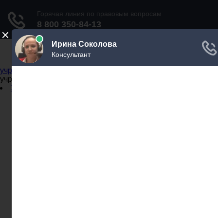
Не официальный справочник государственных
учреждений
Не официальный справочник государственных
учреждений
Задать вопрос юристу
Администрации
Бланки
МВД
Миграционные службы
МФЦ
Налоговые инспекции
Нотариусы
Почта
Прокуратура
Судебные приставы
Суды
Трудовые инспекции
Задать вопрос юристу