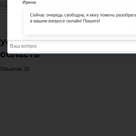
Главная
Миграционные службы
УФМС Архангельская область
УФМС Архангельская
область
Объектов: 32