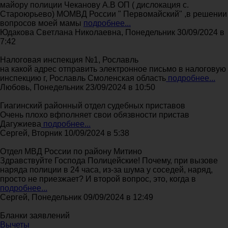
майору полиции Чеканову А.В ОП ( дислокация с.
Староюрьево) МОМВД России " Первомайский" ,в решении
вопросов моей мамы
подробнее...
Юдакова Светлана Николаевна, Понедельник 30/09/2024 в
7:42
Налоговая инспекция №1, Рославль
на какой адрес отправить электронное письмо в налоговую
инспекцию г, Рославль Смоленская область
подробнее...
Любовь, Понедельник 23/09/2024 в 10:50
Гиагинский районный отдел судебных приставов
Очень плохо вфполняет свои обязвности пристав
Дагужиева
подробнее...
Сергей, Вторник 10/09/2024 в 5:38
Отдел МВД России по району Митино
Здравствуйте Господа Полицейские! Почему, при вызове
наряда полиции в 24 часа, из-за шума у соседей, наряд,
просто не приезжает? И второй вопрос, это, когда в
подробнее...
Сергей, Понедельник 09/09/2024 в 12:49
Бланки заявлений
Вычеты