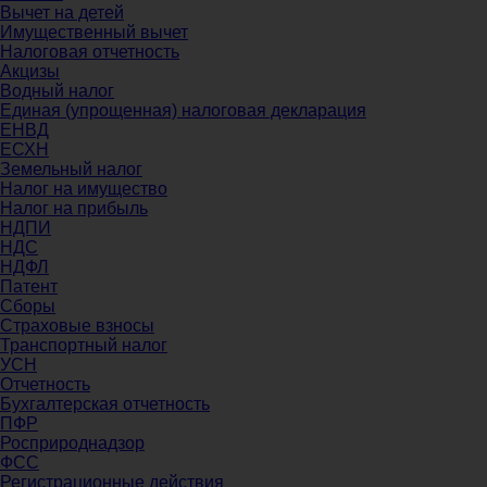
Вычет на детей
Имущественный вычет
Налоговая отчетность
Акцизы
Водный налог
Единая (упрощенная) налоговая декларация
ЕНВД
ЕСХН
Земельный налог
Налог на имущество
Налог на прибыль
НДПИ
НДС
НДФЛ
Патент
Сборы
Страховые взносы
Транспортный налог
УСН
Отчетность
Бухгалтерская отчетность
ПФР
Росприроднадзор
ФСС
Регистрационные действия