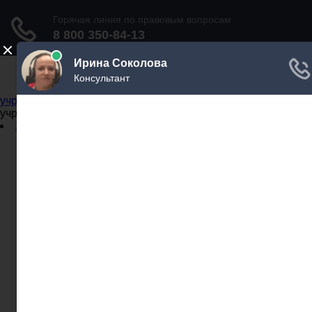
Не официальный справочник государственных
учреждений
Не официальный справочник государственных
учреждений
Задать вопрос юристу
Администрации
Бланки
МВД
Миграционные службы
МФЦ
Налоговые инспекции
Нотариусы
Почта
Прокуратура
Судебные приставы
Суды
Трудовые инспекции
Задать вопрос юристу