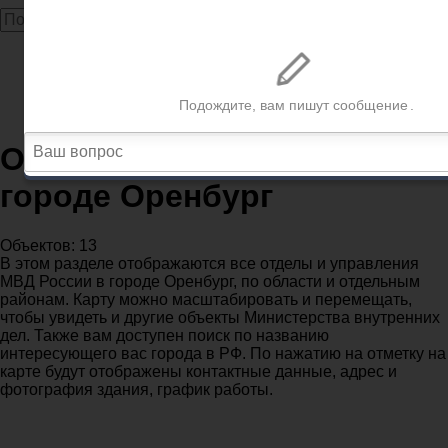
Главная
МВД
Оренбургская область
Отделения полиции МВД в городе Оренбург
Отделения полиции МВД в
городе Оренбург
Объектов: 13
В этом разделе отображаются все отделы и управления
МВД России в городе Оренбург, по области и отдельным
районам. Карту можно масштабировать и перемещать,
чтобы увидеть и другие объекты Министерства внутренних
дел. Также вам доступен поиск по названию
интересующего вас города в РФ. По нажатию на отметку на
карте будут отображены контактные данные, адрес и
фотография здания, график работы.