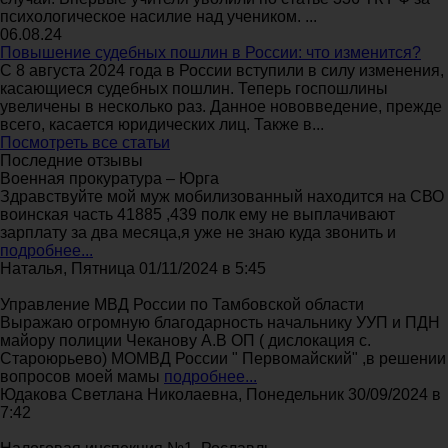
психологическое насилие над учеником. ...
06.08.24
Повышение судебных пошлин в России: что изменится?
С 8 августа 2024 года в России вступили в силу изменения,
касающиеся судебных пошлин. Теперь госпошлины
увеличены в несколько раз. Данное нововведение, прежде
всего, касается юридических лиц. Также в...
Посмотреть все статьи
Последние отзывы
Военная прокуратура – Юрга
Здравствуйте мой муж мобилизованный находится на СВО
воинская часть 41885 ,439 полк ему не выплачивают
зарплату за два месяца,я уже не знаю куда звонить и
подробнее...
Наталья, Пятница 01/11/2024 в 5:45
Управление МВД России по Тамбовской области
Выражаю огромную благодарность начальнику УУП и ПДН
майору полиции Чеканову А.В ОП ( дислокация с.
Староюрьево) МОМВД России " Первомайский" ,в решении
вопросов моей мамы
подробнее...
Юдакова Светлана Николаевна, Понедельник 30/09/2024 в
7:42