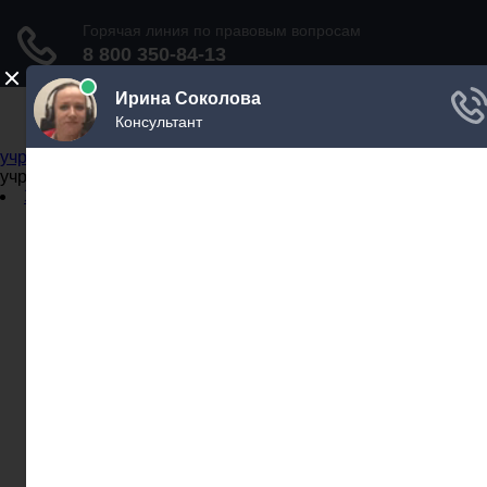
Не официальный справочник государственных
учреждений
Не официальный справочник государственных
учреждений
Задать вопрос юристу
Администрации
Бланки
МВД
Миграционные службы
МФЦ
Налоговые инспекции
Нотариусы
Почта
Прокуратура
Судебные приставы
Суды
Трудовые инспекции
Задать вопрос юристу