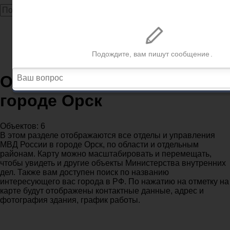
Главная
МВД
Оренбургская область
Отделения полиции МВД в городе Орск
Отделения полиции МВД в
городе Орск
Объектов: 6
В этом разделе отображаются все отделы и управления
МВД России в городе Орск, по области и отдельным
районам. Карту можно масштабировать и перемещать,
чтобы увидеть и другие объекты Министерства внутренних
дел. Также вам доступен поиск по названию
интересующего вас города в РФ. По нажатию на отметку на
карте будут отображены контактные данные, адрес и
фотография здания, график работы.