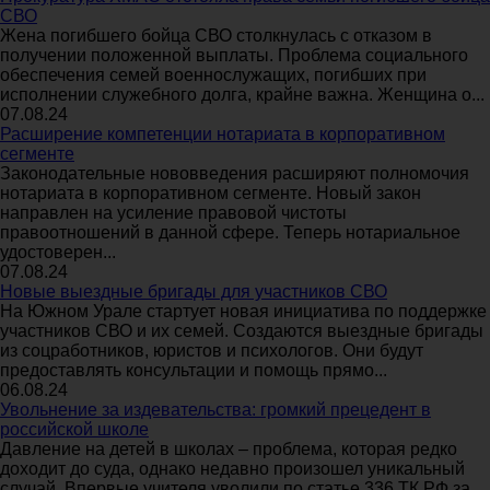
СВО
Жена погибшего бойца СВО столкнулась с отказом в
получении положенной выплаты. Проблема социального
обеспечения семей военнослужащих, погибших при
исполнении служебного долга, крайне важна. Женщина о...
07.08.24
Расширение компетенции нотариата в корпоративном
сегменте
Законодательные нововведения расширяют полномочия
нотариата в корпоративном сегменте. Новый закон
направлен на усиление правовой чистоты
правоотношений в данной сфере. Теперь нотариальное
удостоверен...
07.08.24
Новые выездные бригады для участников СВО
На Южном Урале стартует новая инициатива по поддержке
участников СВО и их семей. Создаются выездные бригады
из соцработников, юристов и психологов. Они будут
предоставлять консультации и помощь прямо...
06.08.24
Увольнение за издевательства: громкий прецедент в
российской школе
Давление на детей в школах – проблема, которая редко
доходит до суда, однако недавно произошел уникальный
случай. Впервые учителя уволили по статье 336 ТК РФ за