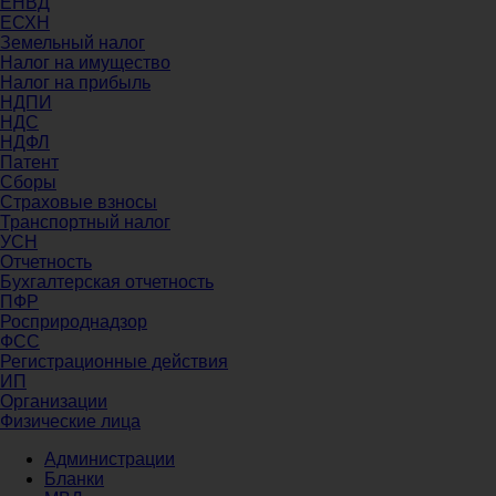
ЕНВД
ЕСХН
Земельный налог
Налог на имущество
Налог на прибыль
НДПИ
НДС
НДФЛ
Патент
Сборы
Страховые взносы
Транспортный налог
УСН
Отчетность
Бухгалтерская отчетность
ПФР
Росприроднадзор
ФСС
Регистрационные действия
ИП
Организации
Физические лица
Администрации
Бланки