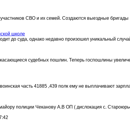
участников СВО и их семей. Создаются выездные бригады и
йской школе
ходит до суда, однако недавно произошел уникальный случа
я, касающиеся судебных пошлин. Теперь госпошлины увеличе
инская часть 41885 ,439 полк ему не выплачивают зарплат
айору полиции Чеканову А.В ОП ( дислокация с. Староюр
7:42