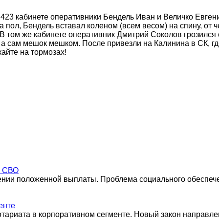
в 423 кабинете оперативники Бендель Иван и Величко Евген
а пол, Бендель вставал коленом (всем весом) на спину, от 
!! В том же кабинете оперативник Дмитрий Соколов грозился 
, а сам мешок мешком. После привезли на Калинина в СК, г
кайте на тормозах!
а СВО
чении положенной выплаты. Проблема социального обеспеч
енте
ариата в корпоративном сегменте. Новый закон направле