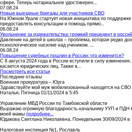
сфере. Теперь нотариальное удостоверен...
07.08.24
Новые выездные бригады для участников СВО
На Южном Урале стартует новая инициатива по поддержке 
предоставлять консультации и помощь прямо...
06.08.24
Увольнение за издевательства: громкий прецедент в росси
Давление на детей в школах – проблема, которая редко до
психологическое насилие над учеником. ...
06.08.24
Повышение судебных пошлин в России: что изменится?
С 8 августа 2024 года в России вступили в силу изменени
касается юридических лиц. Также в...
Посмотреть все статьи
Последние отзывы
Военная прокуратура – Юрга
Здравствуйте мой муж мобилизованный находится на СВО во
Наталья, Пятница 01/11/2024 в 5:45
Управление МВД России по Тамбовской области
Выражаю огромную благодарность начальнику УУП и ПДН м
моей мамы
подробнее...
Юдакова Светлана Николаевна, Понедельник 30/09/2024 в 
Налоговая инспекция №1, Рославль