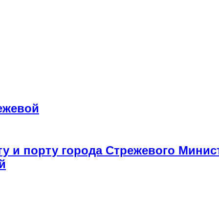
ежевой
у и порту города Стрежевого Минис
й