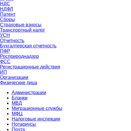
НДС
НДФЛ
Патент
Сборы
Страховые взносы
Транспортный налог
УСН
Отчетность
Бухгалтерская отчетность
ПФР
Росприроднадзор
ФСС
Регистрационные действия
ИП
Организации
Физические лица
Администрации
Бланки
МВД
Миграционные службы
МФЦ
Налоговые инспекции
Нотариусы
Почта