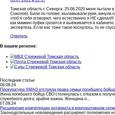
03.07.2021 в 22:37
Томская область г. Северск. 25.06.2020 меня пытали 
Соколов). Били по голове, выламывали руки, кинули н
чтоб я себя оговорил, чего естественно я НЕ сделал!
как мамкин пуфик грозится и выёживается в кабинете
экспертиза. Если вас тоже такое коснулось, то не спус
Ответить
В вашем регионе:
МВД Стрежевой Томская область
Почта Стрежевой Томская область
Суды Стрежевой Томская область
Последние статьи
08.08.24
Прокуратура ХМАО отстояла права семьи погибшего бойц
Жена погибшего бойца СВО столкнулась с отказом в полу
служебного долга, крайне важна. Женщина о...
07.08.24
Расширение компетенции нотариата в корпоративном сегм
Законодательные нововведения расширяют полномочия нот