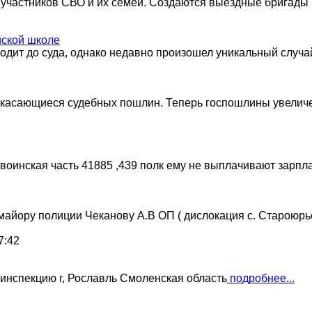
участников СВО и их семей. Создаются выездные бригады и
йской школе
ходит до суда, однако недавно произошел уникальный случа
я, касающиеся судебных пошлин. Теперь госпошлины увеличе
инская часть 41885 ,439 полк ему не выплачивают зарплат
айору полиции Чеканову А.В ОП ( дислокация с. Староюр
7:42
 инспекцию г, Рославль Смоленская область
подробнее...