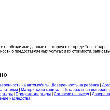
все необходимые данные о нотариусе в городе Тосно: адрес
ности о предоставляемых услугах и их стоимости, записать
сно
веренность на автомобиль
|
Доверенность на ребёнка
|
Дог
капиталом
|
Материнский капитал
|
Нотариальная доверенн
артиры
|
Продажа квартиры
|
Согласие на выезд
|
Доверенн
ние наследства