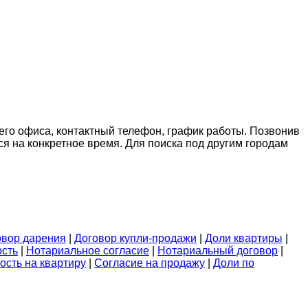
 его офиса, контактный телефон, график работы. Позвонив
ся на конкретное время. Для поиска под другим городам
овор дарения
|
Договор купли-продажи
|
Доли квартиры
|
ость
|
Нотариальное согласие
|
Нотариальный договор
|
ость на квартиру
|
Согласие на продажу
|
Доли по