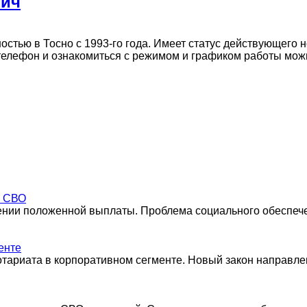
вич
тью в Тосно с 1993-го года. Имеет статус действующего но
с, телефон и ознакомиться с режимом и графиком работы мож
а СВО
чении положенной выплаты. Проблема социального обеспеч
енте
ариата в корпоративном сегменте. Новый закон направле