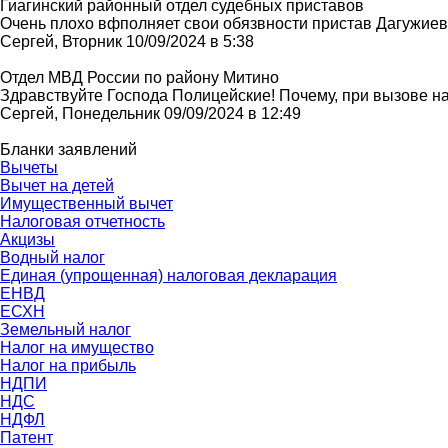
Гиагинский районный отдел судебных приставов
Очень плохо вфполняет свои обязвности пристав Дагужие
Сергей, Вторник 10/09/2024 в 5:38
Отдел МВД России по району Митино
Здравствуйте Господа Полицейские! Почему, при вызове нар
Сергей, Понедельник 09/09/2024 в 12:49
Бланки заявлений
Вычеты
Вычет на детей
Имущественный вычет
Налоговая отчетность
Акцизы
Водный налог
Единая (упрощенная) налоговая декларация
ЕНВД
ЕСХН
Земельный налог
Налог на имущество
Налог на прибыль
НДПИ
НДС
НДФЛ
Патент