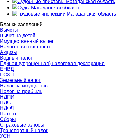
Судебные приставы Магаданская область
Суды Магаданская область
Трудовые инспекции Магаданская область
Бланки заявлений
Вычеты
Вычет на детей
Имущественный вычет
Налоговая отчетность
Акцизы
Водный налог
Единая (упрощенная) налоговая декларация
ЕНВД
ЕСХН
Земельный налог
Налог на имущество
Налог на прибыль
НДПИ
НДС
НДФЛ
Патент
Сборы
Страховые взносы
Транспортный налог
УСН