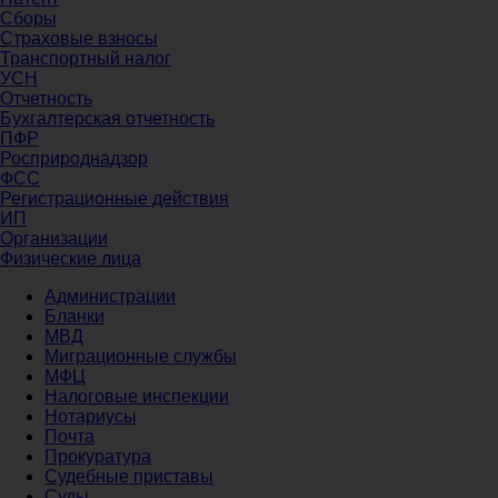
Сборы
Страховые взносы
Транспортный налог
УСН
Отчетность
Бухгалтерская отчетность
ПФР
Росприроднадзор
ФСС
Регистрационные действия
ИП
Организации
Физические лица
Администрации
Бланки
МВД
Миграционные службы
МФЦ
Налоговые инспекции
Нотариусы
Почта
Прокуратура
Судебные приставы
Суды