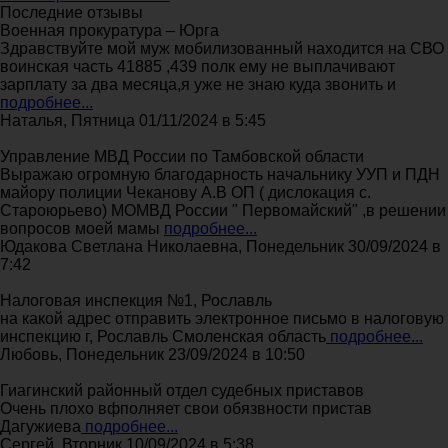
Последние отзывы
Военная прокуратура – Юрга
Здравствуйте мой муж мобилизованный находится на СВО
воинская часть 41885 ,439 полк ему не выплачивают
зарплату за два месяца,я уже не знаю куда звонить и
подробнее...
Наталья, Пятница 01/11/2024 в 5:45
Управление МВД России по Тамбовской области
Выражаю огромную благодарность начальнику УУП и ПДН
майору полиции Чеканову А.В ОП ( дислокация с.
Староюрьево) МОМВД России " Первомайский" ,в решении
вопросов моей мамы
подробнее...
Юдакова Светлана Николаевна, Понедельник 30/09/2024 в
7:42
Налоговая инспекция №1, Рославль
на какой адрес отправить электронное письмо в налоговую
инспекцию г, Рославль Смоленская область
подробнее...
Любовь, Понедельник 23/09/2024 в 10:50
Гиагинский районный отдел судебных приставов
Очень плохо вфполняет свои обязвности пристав
Дагужиева
подробнее...
Сергей, Вторник 10/09/2024 в 5:38