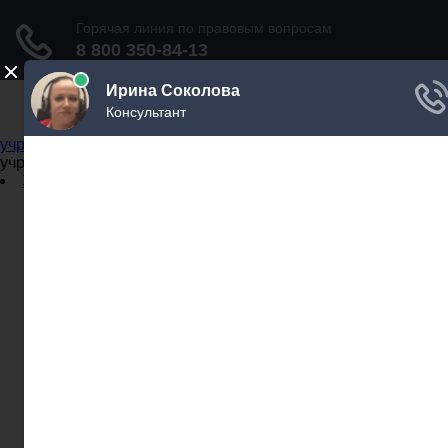
Не официальный справочник государственных
учреждений
Не официальный справочник государственных
учреждений
Задать вопрос юристу
Администрации
Бланки
МВД
Миграционные службы
МФЦ
Налоговые инспекции
Нотариусы
Почта
Прокуратура
Судебные приставы
Суды
Трудовые инспекции
Задать вопрос юристу