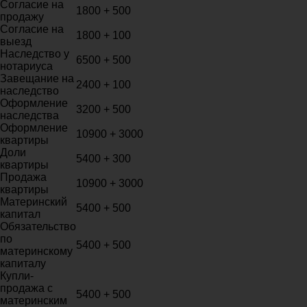
Согласие на
1800 + 500
продажу
Согласие на
1800 + 100
выезд
Наследство у
6500 + 500
нотариуса
Завещание на
2400 + 100
наследство
Оформление
3200 + 500
наследства
Оформление
10900 + 3000
квартиры
Доли
5400 + 300
квартиры
Продажа
10900 + 3000
квартиры
Материнский
5400 + 500
капитал
Обязательство
по
5400 + 500
материнскому
капиталу
Купли-
продажа с
5400 + 500
материнским