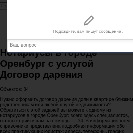
Главная
Нотариусы
Нотариусы Оренбург
Нотариусы в городе Оренбург с услугой Договор
дарения
Нотариусы в городе
Оренбург с услугой
Договор дарения
Объектов: 34
Нужно оформить договор дарения доли в квартире близким
родственникам или любой другой недвижимости?
Обратиться с этой задачей вы можете к одному из
нотариусов в городе Оренбург: всего здесь специалистов,
готовых прийти вам на помощь, — 34. В информационном
справочнике представлена подробная информация обо
всех практикующих юристах: адреса, телефоны, график