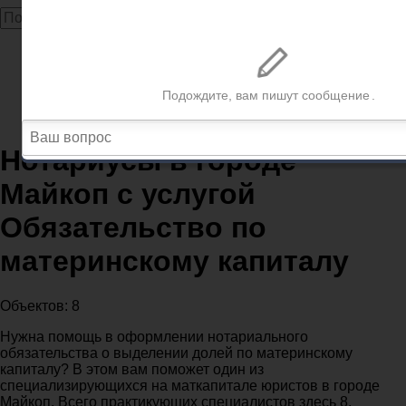
Главная
Нотариусы
Нотариусы Майкоп
Нотариусы в городе Майкоп с услугой Обязательство
по материнскому капиталу
Нотариусы в городе
Майкоп с услугой
Обязательство по
материнскому капиталу
Объектов: 8
Нужна помощь в оформлении нотариального
обязательства о выделении долей по материнскому
капиталу? В этом вам поможет один из
специализирующихся на маткапитале юристов в городе
Майкоп. Всего практикующих специалистов здесь 8,