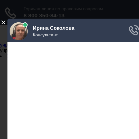
Не официальный справочник государственных
учреждений
Не официальный справочник государственных
учреждений
Задать вопрос юристу
Администрации
Бланки
МВД
Миграционные службы
МФЦ
Налоговые инспекции
Нотариусы
Почта
Прокуратура
Судебные приставы
Суды
Трудовые инспекции
Задать вопрос юристу