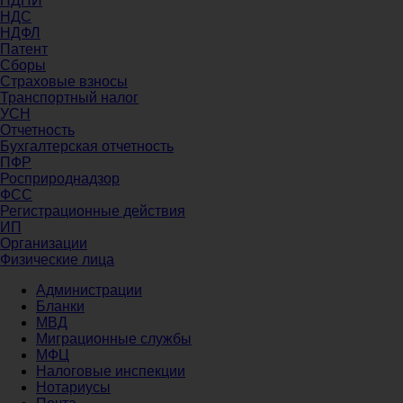
НДПИ
НДС
НДФЛ
Патент
Сборы
Страховые взносы
Транспортный налог
УСН
Отчетность
Бухгалтерская отчетность
ПФР
Росприроднадзор
ФСС
Регистрационные действия
ИП
Организации
Физические лица
Администрации
Бланки
МВД
Миграционные службы
МФЦ
Налоговые инспекции
Нотариусы