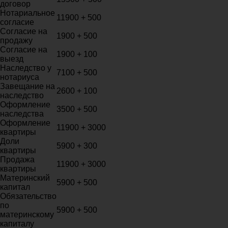
договор
Нотариальное
11900 + 500
согласие
Согласие на
1900 + 500
продажу
Согласие на
1900 + 100
выезд
Наследство у
7100 + 500
нотариуса
Завещание на
2600 + 100
наследство
Оформление
3500 + 500
наследства
Оформление
11900 + 3000
квартиры
Доли
5900 + 300
квартиры
Продажа
11900 + 3000
квартиры
Материнский
5900 + 500
капитал
Обязательство
по
5900 + 500
материнскому
капиталу