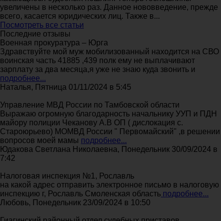
увеличены в несколько раз. Данное нововведение, прежде
всего, касается юридических лиц. Также в...
Посмотреть все статьи
Последние отзывы
Военная прокуратура – Юрга
Здравствуйте мой муж мобилизованный находится на СВО
воинская часть 41885 ,439 полк ему не выплачивают
зарплату за два месяца,я уже не знаю куда звонить и
подробнее...
Наталья, Пятница 01/11/2024 в 5:45
Управление МВД России по Тамбовской области
Выражаю огромную благодарность начальнику УУП и ПДН
майору полиции Чеканову А.В ОП ( дислокация с.
Староюрьево) МОМВД России " Первомайский" ,в решении
вопросов моей мамы
подробнее...
Юдакова Светлана Николаевна, Понедельник 30/09/2024 в
7:42
Налоговая инспекция №1, Рославль
на какой адрес отправить электронное письмо в налоговую
инспекцию г, Рославль Смоленская область
подробнее...
Любовь, Понедельник 23/09/2024 в 10:50
Гиагинский районный отдел судебных приставов